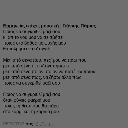
Ερμηνεία, στίχοι, μουσική : Γιάννης Πάριος
Ποιος να συγκριθεί μαζί σου
κι απ το νου μου να σε σβήσει
ποιος στο βάθος τις ψυχής μου
θα τολμήσει να σ' αγγίξει
Μετ’ από σένα που, πες' μου να πάω που
μετ' από σένα τι, τι ν' αγαπήσω τι
μετ' από σένα ποιον, ποιον να πιστέψω ποιον
μετ' από σένα πως, να ζήσω άλλο πως
ποιος να συγκριθεί μαζί σου
Ποιος να συγκριθεί μαζί σου
όταν φύγεις μακριά μου
ποιος τη θέση σου θα πάρει
στο κορμί και τη καρδιά μου
REPORTAZ
στις
10:17 π.μ.