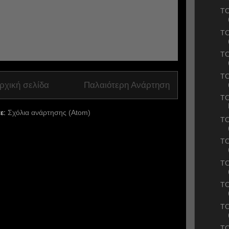
ΤΟ
ΤΟ
ΤΟ
ΤΟ
ρχική σελίδα
Παλαιότερη Ανάρτηση
TO
ε:
Σχόλια ανάρτησης (Atom)
ΤΟ
TO
ΤΟ
TO
TO
TO