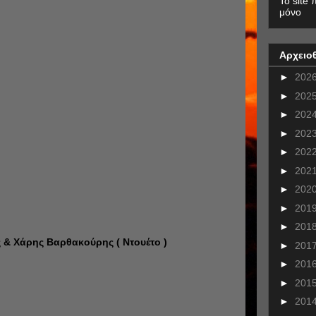
To site 
μόνο
Αρχειο
►
202
►
202
►
202
►
202
►
202
►
202
►
202
►
201
►
201
 & Χάρης Βαρθακούρης ( Ντουέτο )
►
201
►
201
►
201
►
201