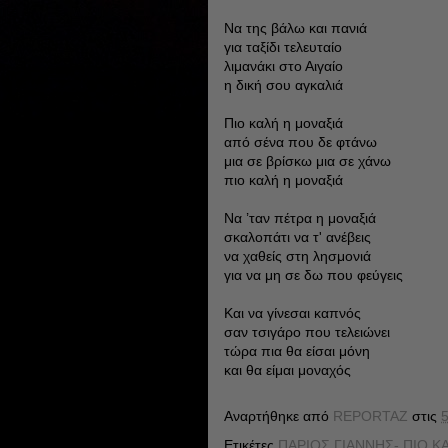
Να της βάλω και πανιά
για ταξίδι τελευταίο
λιμανάκι στο Αιγαίο
η δική σου αγκαλιά
Πιο καλή η μοναξιά
από σένα που δε φτάνω
μια σε βρίσκω μια σε χάνω
πιο καλή η μοναξιά
Να ’ταν πέτρα η μοναξιά
σκαλοπάτι να τ' ανέβεις
να χαθείς στη λησμονιά
για να μη σε δω που φεύγεις
Και να γίνεσαι καπνός
σαν τσιγάρο που τελειώνει
τώρα πια θα είσαι μόνη
και θα είμαι μοναχός
Αναρτήθηκε από
REPORTAZ
στις
5
Ετικέτες
ΠΑΡΙΟΣ ΓΙΑΝΝΗΣ- ΠΙΟ Κ