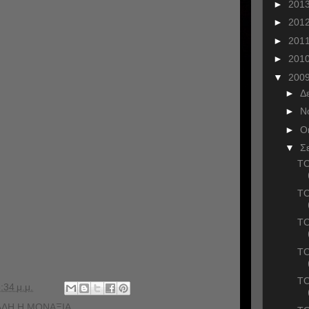
►
201
►
201
►
201
►
201
▼
200
►
Δ
►
Ν
►
Ο
▼
Σ
ΤΟ
ΤΟ
TO
TO
TO
:34 μ.μ.
ΑΛΗ Η ΜΟΝΑΞΙΑ