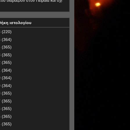
που διαβάζουν στον Πειραιά και όχι
θήκη ιστολογίου
6
(220)
5
(364)
4
(365)
3
(365)
2
(365)
1
(364)
0
(364)
9
(364)
8
(365)
7
(365)
6
(365)
5
(365)
4
(365)