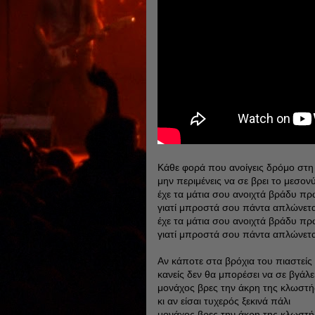
Κάθε φορά που ανοίγεις δρόμο στη
μην περιμένεις να σε βρει το μεσονύ
έχε τα μάτια σου ανοιχτά βράδυ πρ
γιατί μπροστά σου πάντα απλώνεται
έχε τα μάτια σου ανοιχτά βράδυ πρ
γιατί μπροστά σου πάντα απλώνεται
Αν κάποτε στα βρόχια του πιαστείς
κανείς δεν θα μπορέσει να σε βγάλε
μονάχος βρες την άκρη της κλωστή
κι αν είσαι τυχερός ξεκινά πάλι
μονάχος βρες την άκρη της κλωστή