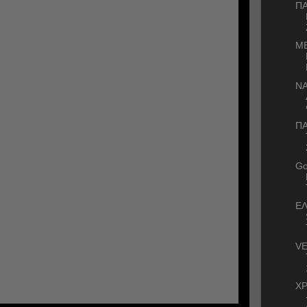
Π
ΜΕ
ΝΑ
ΠΑ
Go
ΕΛ
VE
Χ