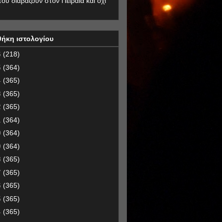
που διαβάζουν στον Πειραιά και όχι
θήκη ιστολογίου
6
(218)
5
(364)
4
(365)
3
(365)
2
(365)
1
(364)
0
(364)
9
(364)
8
(365)
7
(365)
6
(365)
5
(365)
4
(365)