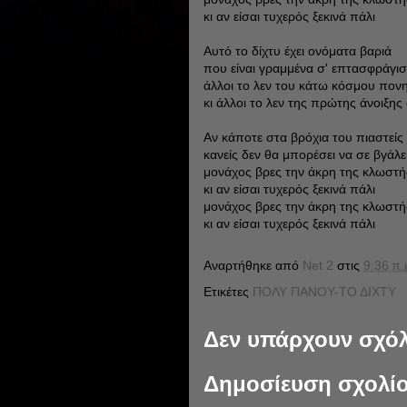
κι αν είσαι τυχερός ξεκινά πάλι
Αυτό το δίχτυ έχει ονόματα βαριά
που είναι γραμμένα σ' επτασφράγισ
άλλοι το λεν του κάτω κόσμου πον
κι άλλοι το λεν της πρώτης άνοιξη
Αν κάποτε στα βρόχια του πιαστείς
κανείς δεν θα μπορέσει να σε βγάλε
μονάχος βρες την άκρη της κλωστή
κι αν είσαι τυχερός ξεκινά πάλι
μονάχος βρες την άκρη της κλωστή
κι αν είσαι τυχερός ξεκινά πάλι
Αναρτήθηκε από
Νet 2
στις
9:36 π.
Ετικέτες
ΠΟΛΥ ΠΑΝΟΥ-ΤΟ ΔΙΧΤΥ
Δεν υπάρχουν σχόλ
Δημοσίευση σχολί