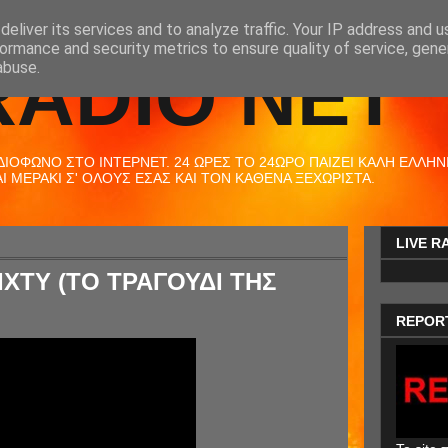
eliver its services and to analyze traffic. Your IP address and 
ormance and security metrics to ensure quality of service, gen
RADIO NET
abuse.
ΟΦΩΝΟ ΣΤΟ ΙΝΤΕΡΝΕΤ. 24 ΩΡΕΣ ΤΟ 24ΩΡΟ ΠΑΙΖΕΙ ΚΑΛΗ ΕΛΛΗΝΙΚ
 ΜΕΡΑΚΙ Σ' ΟΛΟΥΣ ΕΣΑΣ ΚΑΙ ΤΟΝ ΚΑΘΕΝΑ ΞΕΧΩΡΙΣΤΑ.
LIVE R
ΧΤΥ (ΤΟ ΤΡΑΓΟΥΔΙ ΤΗΣ
REPOR