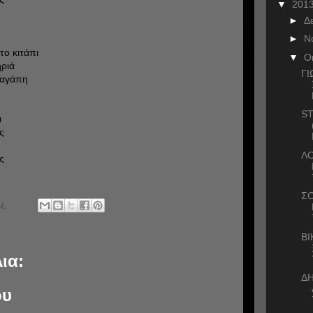
▼
201
►
Δ
►
Ν
το κιτάπι
▼
Ο
ηριά
ΓΙ
ς αγάπη
ST
ι
ς
Λ
ς
ΣΟ
μ.
ΒΙ
ια:
Δ
ου