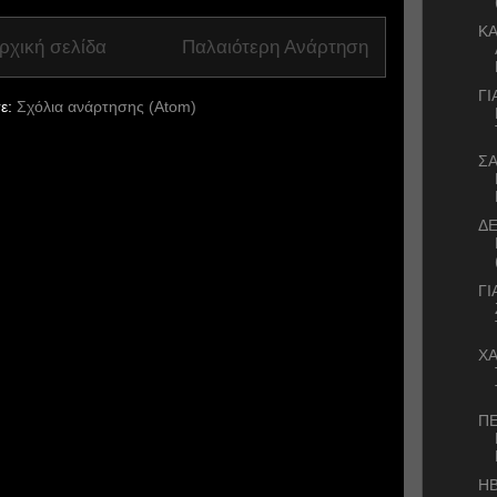
ΚΑ
ρχική σελίδα
Παλαιότερη Ανάρτηση
ΓΙ
ε:
Σχόλια ανάρτησης (Atom)
Σ
ΔΕ
ΓΙ
ΧΑ
Π
ΗΒ