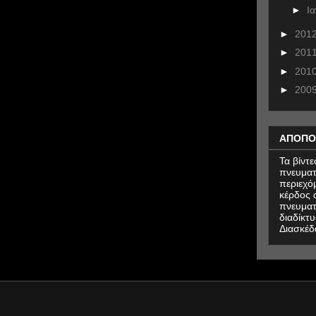
►
Ι
►
201
►
201
►
201
►
200
ΑΠΟΠΟ
Τα βίντ
πνευματ
περιεχό
κέρδος α
πνευματ
διαδίκτυ
Διασκέδ