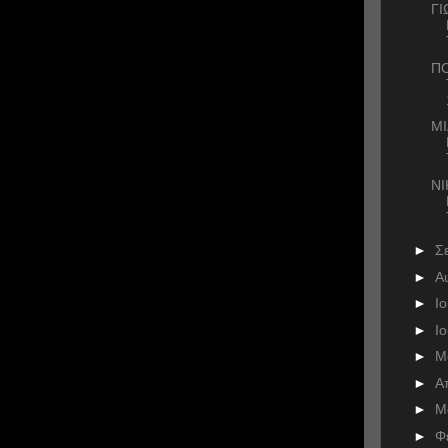
ΓΙ
ΠΟ
ΜΙ
Ν
►
Σ
►
Α
►
Ι
►
Ι
►
Μ
►
Α
►
Μ
►
Φ