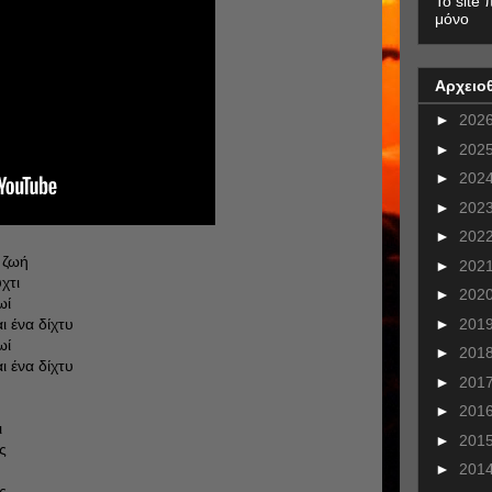
To site 
μόνο
Αρχειο
►
202
►
202
►
202
►
202
►
202
 ζωή
►
202
χτι
►
202
ωί
►
201
 ένα δίχτυ
ωί
►
201
 ένα δίχτυ
►
201
►
201
ι
►
201
ς
►
201
ς