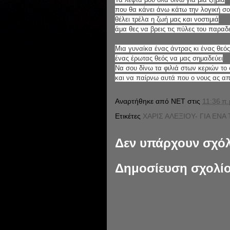
που θα κάνει άνω κάτω την λογική σ
θέλει τρέλα η ζωή μας και νοστιμιά
άμα θες να βρεις τις πύλες του παραδ
Μια γυναίκα ένας άντρας κι ένας θεός
ένας έρωτας θεός να μας σημαδεύει
Να σου δίνω τα φιλιά στων κεριών το
και να παίρνω αυτά που ο νους ας α
Αναρτήθηκε από
NET
στις
11:36 π.
Ετικέτες
ΧΑΡΙΣ ΑΛΕΞΙΟΥ- ΓΙΑ ΕΝΑ
Δεν υπάρχουν σχόλ
Δημοσίευση σχολί