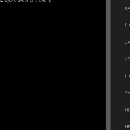
ε:
Σχόλια ανάρτησης (Atom)
ΚΑ
ΓΙ
Σ
ΔΕ
ΓΙ
ΧΑ
Π
ΗΒ