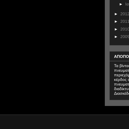
►
Ι
►
201
►
201
►
201
►
200
ΑΠΟΠΟ
Τα βίντ
πνευματ
περιεχό
κέρδος α
πνευματ
διαδίκτυ
Διασκέδ