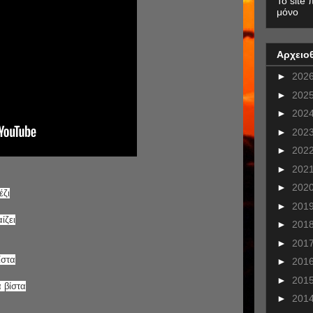
To site 
μόνο
Αρχειο
►
202
►
202
►
202
►
202
►
202
►
202
►
202
έζι
►
201
ίζει
►
201
►
201
ίστα
►
201
►
201
α βίστα
►
201