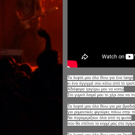
Τα λεφτά μου όλα δίνω για ένα tango
κι ένα άγγιγμά σου κάτω από το τραπ
Αδιάφορα τριγύρω μου να κοιτώ
Στο γυμνό λαιμό μου το χέρι σου να πα
Τα λεφτά μου όλα δίνω για μια βραδιά
για ρομαντικές φιγούρες πάνω στην π
Να παραμερίζουν όλοι από τη φωτιά
που θα στέλνει το κορμί μας στο πρίμ
Τα λεφτά μου όλα δίνω για μια ζημιά