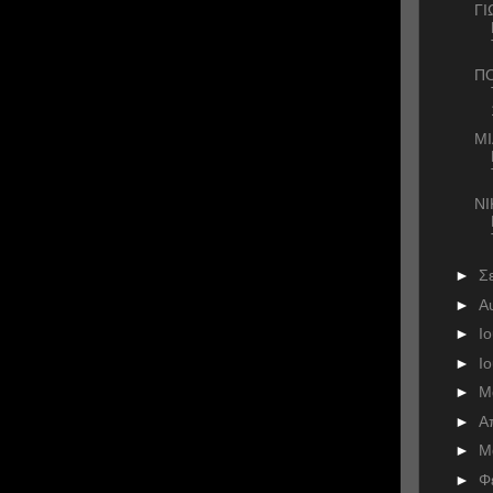
ΓΙ
ΠΟ
ΜΙ
Ν
►
Σ
►
Α
►
Ι
►
Ι
►
Μ
►
Α
►
Μ
►
Φ