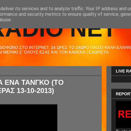
eliver its services and to analyze traffic. Your IP address and 
ormance and security metrics to ensure quality of service, gen
RADIO NET
abuse.
ΟΦΩΝΟ ΣΤΟ ΙΝΤΕΡΝΕΤ. 24 ΩΡΕΣ ΤΟ 24ΩΡΟ ΠΑΙΖΕΙ ΚΑΛΗ ΕΛΛΗΝΙΚ
 ΜΕΡΑΚΙ Σ' ΟΛΟΥΣ ΕΣΑΣ ΚΑΙ ΤΟΝ ΚΑΘΕΝΑ ΞΕΧΩΡΙΣΤΑ.
LIVE R
ΙΑ ΕΝΑ ΤΑΝΓΚΟ (ΤΟ
ΡΑΣ 13-10-2013)
REPOR