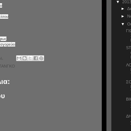
▼
201
ου
►
Δ
►
Ν
είσου
▼
Ο
ΓΙ
 φως
παγορεύει
ST
μ.
Λ
 ΤΑΝΓΚΟ
ια:
ΣΟ
ου
ΒΙ
Δ