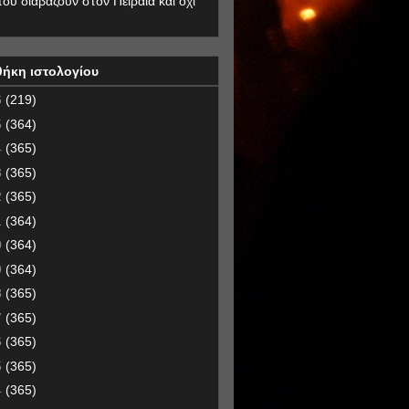
που διαβάζουν στον Πειραιά και όχι
θήκη ιστολογίου
6
(219)
5
(364)
4
(365)
3
(365)
2
(365)
1
(364)
0
(364)
9
(364)
8
(365)
7
(365)
6
(365)
5
(365)
4
(365)