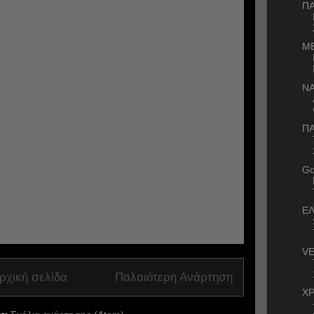
Π
ΜΕ
ΝΑ
ΠΑ
Go
ΕΛ
VE
ρχική σελίδα
Παλαιότερη Ανάρτηση
Χ