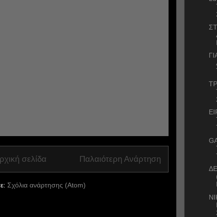
Σ
ΓΙ
ΤΡ
ΕΙ
GA
ρχική σελίδα
Παλαιότερη Ανάρτηση
ΔΕ
ε:
Σχόλια ανάρτησης (Atom)
ΝΙ