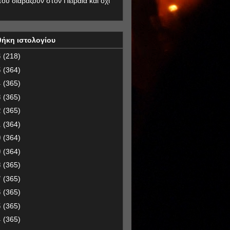
που διαβάζουν στον Πειραιά και όχι
θήκη ιστολογίου
6
(218)
5
(364)
4
(365)
3
(365)
2
(365)
1
(364)
0
(364)
9
(364)
8
(365)
7
(365)
6
(365)
5
(365)
4
(365)