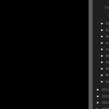
ΓΙ
►
Ο
►
Σ
►
Α
►
Ι
►
Ι
►
Μ
►
Α
►
Μ
►
Φ
►
Ι
►
201
►
201
►
201
►
200