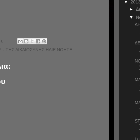
▼
201
►
Δ
▼
Ν
ΔΗ
μ.
ΔΕ
 - ΤΗΣ ΔΙΚΑΙΟΣΥΝΗΣ ΗΛΙΕ ΝΟΗΤΕ
Ν
ια:
Μ
ου
ΜΑ
ST
Lu