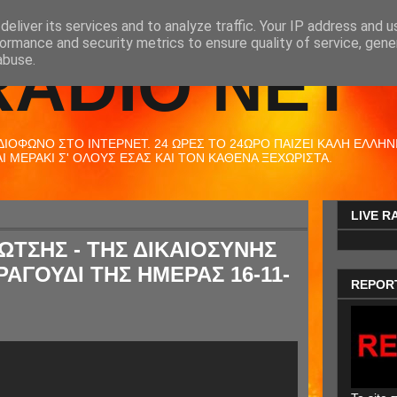
eliver its services and to analyze traffic. Your IP address and 
ormance and security metrics to ensure quality of service, gen
RADIO NET
abuse.
ΟΦΩΝΟ ΣΤΟ ΙΝΤΕΡΝΕΤ. 24 ΩΡΕΣ ΤΟ 24ΩΡΟ ΠΑΙΖΕΙ ΚΑΛΗ ΕΛΛΗΝΙΚ
 ΜΕΡΑΚΙ Σ' ΟΛΟΥΣ ΕΣΑΣ ΚΑΙ ΤΟΝ ΚΑΘΕΝΑ ΞΕΧΩΡΙΣΤΑ.
LIVE R
ΩΤΣΗΣ - ΤΗΣ ΔΙΚΑΙΟΣΥΝΗΣ
ΡΑΓΟΥΔΙ ΤΗΣ ΗΜΕΡΑΣ 16-11-
REPOR