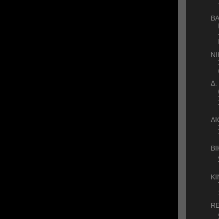
ΒΑ
Ν
Δ.
Δ
ΒΙ
KI
RE