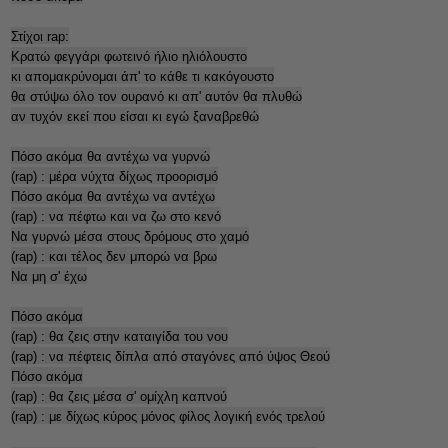
Στίχοι rap:
Κρατώ φεγγάρι φωτεινό ήλιο ηλιόλουστο
κι απομακρύνομαι άπ' το κάθε τι κακόγουστο
θα στύψω όλο τον ουρανό κι απ' αυτόν θα πλυθώ
αν τυχόν εκεί που είσαι κι εγώ ξαναβρεθώ
Πόσο ακόμα θα αντέχω να γυρνώ
(rap) : μέρα νύχτα δίχως προορισμό
Πόσο ακόμα θα αντέχω να αντέχω
(rap) : να πέφτω και να ζω στο κενό
Να γυρνώ μέσα στους δρόμους στο χαμό
(rap) : και τέλος δεν μπορώ να βρω
Να μη σ' έχω
Πόσο ακόμα
(rap) : θα ζεις στην καταιγίδα του νου
(rap) : να πέφτεις δίπλα από σταγόνες από ύψος Θεού
Πόσο ακόμα
(rap) : θα ζεις μέσα σ' ομίχλη καπνού
(rap) : με δίχως κύρος μόνος φίλος λογική ενός τρελού