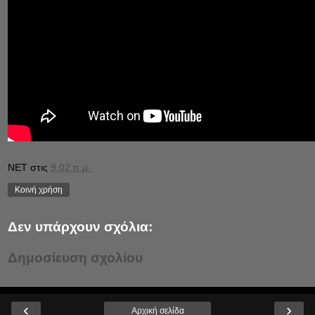
NET
στις
9:02 π.μ.
Κοινή χρήση
Δεν υπάρχουν σχόλια:
Δημοσίευση σχολίου
‹
›
Αρχική σελίδα