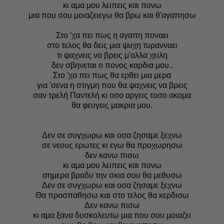
κι αμα μου λειπεις και πονω
μια που σου μοιαζειεγω θα βρω και θ'αγαπησω
Στο 'χα πει πως η αγαπη ποναει
στο τελος θα δεις μια ψυχη τυρανναει
τι ψαχνεις να βρεις μ'αλλα χειλη
δεν σβηνεται ο πονος καρδια μου..
Στο 'χα πει πως θα ερθει μια μερα
για 'σενα η στιγμη που θα ψαχνεις να βρεις
σαν τρελή Παντελή κι οσο αργεις τοσο ακομα
θα φευγεις μακρια μου.
Δεν σε συγχωρω και οσα ζησαμε ξεχνω
σε νεους ερωτες κι εγω θα προχωρησω
δεν κανω πισω
κι αμα μου λειπεις και πονω
σημερα βραδυ την σκια σου θα μεθυσω
Δεν σε συγχωρω και οσα ζησαμε ξεχνω
Θα προσπαθησω και στο τελος θα κερδισω
Δεν κανω πισω
κι αμα ξανα δυσκολευτω μια που σου μοιαζει