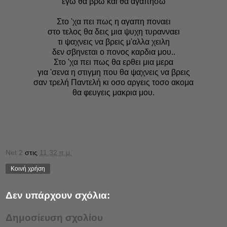
εγω θα βρω και θα αγαπησω
Στο 'χα πει πως η αγαπη ποναει
στο τελος θα δεις μια ψυχη τυρανναει
τι ψαχνεις να βρεις μ'αλλα χειλη
δεν σβηνεται ο πονος καρδια μου..
Στο 'χα πει πως θα ερθει μια μερα
για 'σενα η στιγμη που θα ψαχνεις να βρεις
σαν τρελή Παντελή κι οσο αργεις τοσο ακομα
θα φευγεις μακρια μου.
Νet 2
στις
11:32 π.μ.
Κοινή χρήση
Δεν υπάρχουν σχόλια:
Δημοσίευση σχολίου