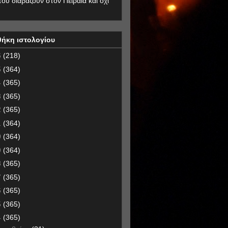
που διαβάζουν στον Πειραιά και όχι
θήκη ιστολογίου
6
(218)
5
(364)
4
(365)
3
(365)
2
(365)
1
(364)
0
(364)
9
(364)
8
(365)
7
(365)
6
(365)
5
(365)
4
(365)