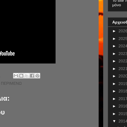
To site 
μόνο
Αρχειο
►
202
►
202
►
202
►
202
►
202
►
202
.
►
202
Υ ΠΕΡΙΜΕΝΩ
►
201
►
201
ια:
►
201
►
201
ου
►
201
▼
201