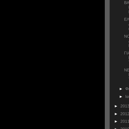
ΒΑ
ΕΛ
Ν
Γ
NE
►
Φ
►
Ι
►
201
►
201
►
201
►
201