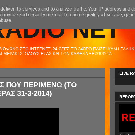
eliver its services and to analyze traffic. Your IP address and 
ormance and security metrics to ensure quality of service, gen
RADIO NET
abuse.
ΟΦΩΝΟ ΣΤΟ ΙΝΤΕΡΝΕΤ. 24 ΩΡΕΣ ΤΟ 24ΩΡΟ ΠΑΙΖΕΙ ΚΑΛΗ ΕΛΛΗΝΙΚ
 ΜΕΡΑΚΙ Σ' ΟΛΟΥΣ ΕΣΑΣ ΚΑΙ ΤΟΝ ΚΑΘΕΝΑ ΞΕΧΩΡΙΣΤΑ.
LIVE R
ΟΣ ΠΟΥ ΠΕΡΙΜΕΝΩ (ΤΟ
ΡΑΣ 31-3-2014)
REPOR