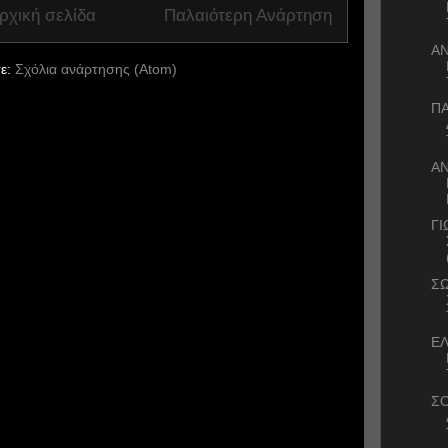
ρχική σελίδα
Παλαιότερη Ανάρτηση
ΑΝ
ε:
Σχόλια ανάρτησης (Atom)
Π
ΑΝ
ΓΙ
ΣΩ
ΕΛ
ΣΟ