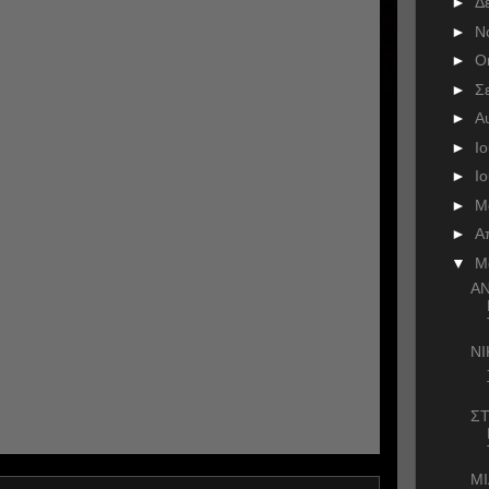
►
Δ
►
Ν
►
Ο
►
Σ
►
Α
►
Ι
►
Ι
►
Μ
►
Α
▼
Μ
ΑΝ
Ν
ΣΤ
ΜΙ