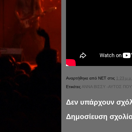
Αναρτήθηκε από
NET
στις
1:23 μ.μ
Ετικέτες
ΑΝΝΑ ΒΙΣΣΥ -ΑΥΤΟΣ ΠΟ
Δεν υπάρχουν σχόλ
Δημοσίευση σχολί