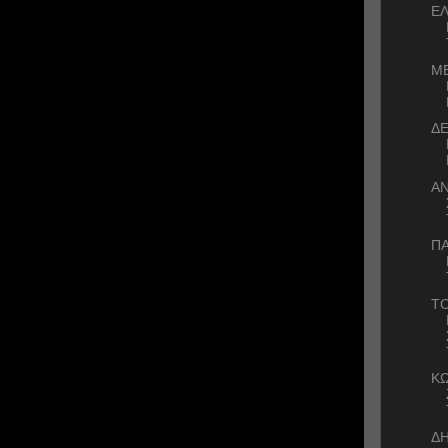
Ε
ΜΕ
Δ
ΑΝ
Π
Τ
ΚΩ
Δ