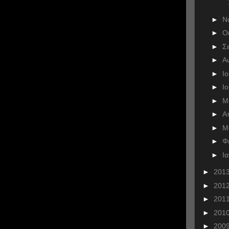
►
Ν
►
Ο
►
Σ
►
Α
►
Ι
►
Ι
►
Μ
►
Α
►
Μ
►
Φ
►
Ι
►
201
►
201
►
201
►
201
►
200