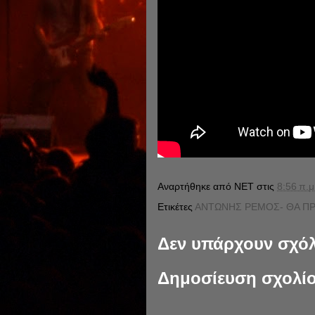
Αναρτήθηκε από
NET
στις
8:56 π.μ
Ετικέτες
ΑΝΤΩΝΗΣ ΡΕΜΟΣ- ΘΑ Π
Δεν υπάρχουν σχόλ
Δημοσίευση σχολί