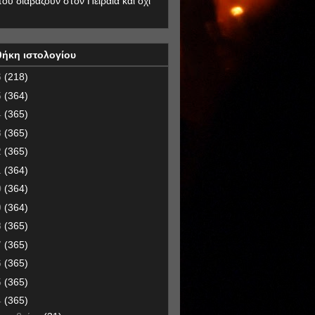
που διαβάζουν στον Πειραιά και όχι
θήκη ιστολογίου
6
(218)
5
(364)
4
(365)
3
(365)
2
(365)
1
(364)
0
(364)
9
(364)
8
(365)
7
(365)
6
(365)
5
(365)
4
(365)