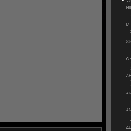
▼
Δ
ΝΙ
ΜΙ
St
ΟΝ
Δ
Α
Α
ΔΕ