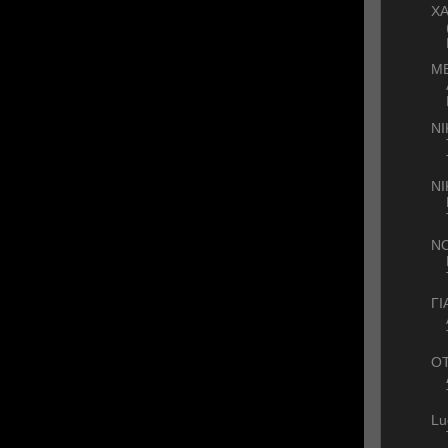
ΧΑ
ΜΕ
ΝΙ
Ν
ΝΟ
ΓΙ
OT
Lu