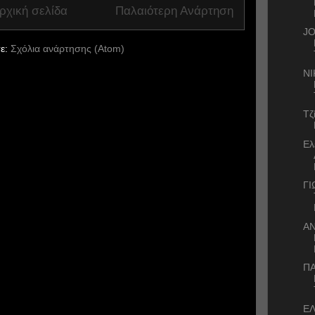
ρχική σελίδα
Παλαιότερη Ανάρτηση
J
ε:
Σχόλια ανάρτησης (Atom)
ΝΙ
Τζ
Ελ
Γ
Α
ΠΑ
ΕΛ