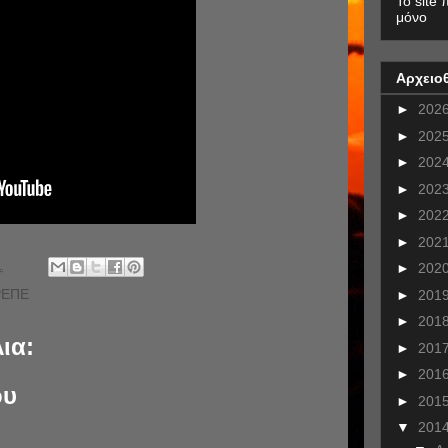
To site 
μόνο
Αρχειο
►
202
►
202
►
202
►
202
►
202
►
202
.
►
202
ΡΕΠΕ
►
201
►
201
ια:
►
201
►
201
ου
►
201
▼
201