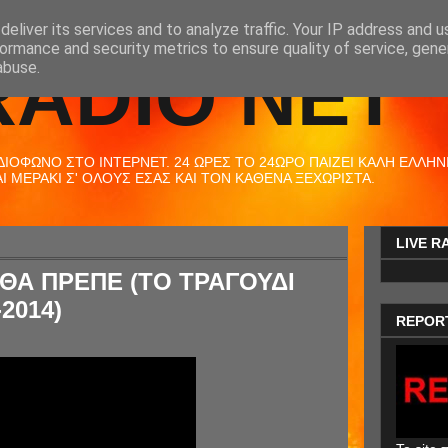
eliver its services and to analyze traffic. Your IP address and 
ormance and security metrics to ensure quality of service, gen
RADIO NET
abuse.
ΟΦΩΝΟ ΣΤΟ ΙΝΤΕΡΝΕΤ. 24 ΩΡΕΣ ΤΟ 24ΩΡΟ ΠΑΙΖΕΙ ΚΑΛΗ ΕΛΛΗΝΙΚ
 ΜΕΡΑΚΙ Σ' ΟΛΟΥΣ ΕΣΑΣ ΚΑΙ ΤΟΝ ΚΑΘΕΝΑ ΞΕΧΩΡΙΣΤΑ.
LIVE R
ΘΑ ΠΡΕΠΕ (ΤΟ ΤΡΑΓΟΥΔΙ
2014)
REPOR