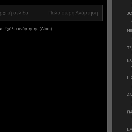
ρχική σελίδα
Παλαιότερη Ανάρτηση
J
ε:
Σχόλια ανάρτησης (Atom)
ΝΙ
Τζ
Ελ
Γ
Α
ΠΑ
ΕΛ