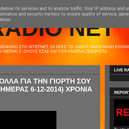
eliver its services and to analyze traffic. Your IP address and 
ormance and security metrics to ensure quality of service, gen
RADIO NET
abuse.
ΟΦΩΝΟ ΣΤΟ ΙΝΤΕΡΝΕΤ. 24 ΩΡΕΣ ΤΟ 24ΩΡΟ ΠΑΙΖΕΙ ΚΑΛΗ ΕΛΛΗΝΙΚ
 ΜΕΡΑΚΙ Σ' ΟΛΟΥΣ ΕΣΑΣ ΚΑΙ ΤΟΝ ΚΑΘΕΝΑ ΞΕΧΩΡΙΣΤΑ.
LIVE R
ΟΛΛΑ ΓΙΑ ΤΗΝ ΓΙΟΡΤΗ ΣΟΥ
 ΗΜΕΡΑΣ 6-12-2014) ΧΡΟΝΙΑ
REPOR