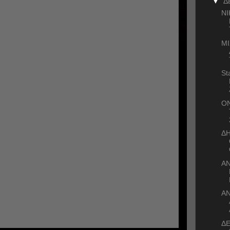
▼
Δ
ΝΙ
ΜΙ
St
ΟΝ
Δ
Α
Α
ΔΕ