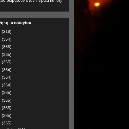
που διαβάζουν στον Πειραιά και όχι
θήκη ιστολογίου
6
(218)
5
(364)
4
(365)
3
(365)
2
(365)
1
(364)
0
(364)
9
(364)
8
(365)
7
(365)
6
(365)
5
(365)
4
(365)