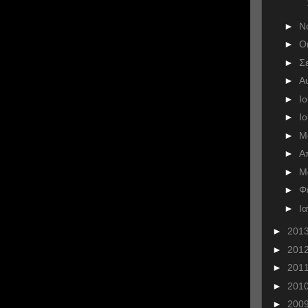
►
Ν
►
Ο
►
Σ
►
Α
►
Ι
►
Ι
►
Μ
►
Α
►
Μ
►
Φ
►
Ι
►
201
►
201
►
201
►
201
►
200