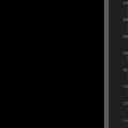
ΧΑ
ΜΕ
ΝΙ
Ν
ΝΟ
ΓΙ
OT
Lu