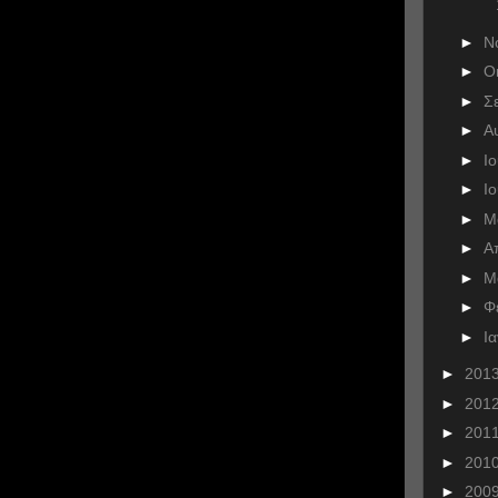
►
Ν
►
Ο
►
Σ
►
Α
►
Ι
►
Ι
►
Μ
►
Α
►
Μ
►
Φ
►
Ι
►
201
►
201
►
201
►
201
►
200