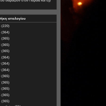
που διαβάζουν στον Πειραιά και όχι
θήκη ιστολογίου
6
(220)
5
(364)
4
(365)
3
(365)
2
(365)
1
(364)
0
(364)
9
(364)
8
(365)
7
(365)
6
(365)
5
(365)
4
(365)