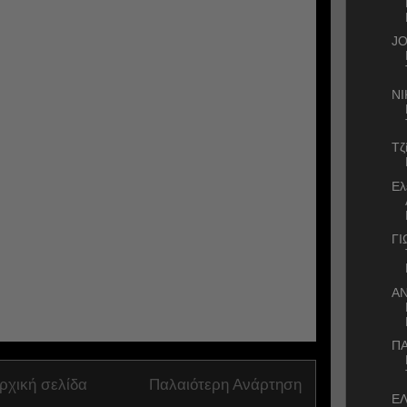
J
ΝΙ
Τζ
Ελ
Γ
Α
ΠΑ
ρχική σελίδα
Παλαιότερη Ανάρτηση
ΕΛ