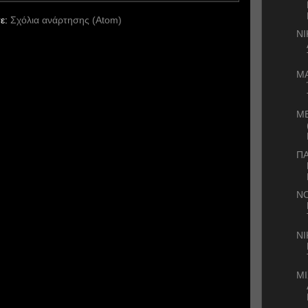
ε:
Σχόλια ανάρτησης (Atom)
Ν
ΜΑ
Μ
ΠΑ
Ν
ΝΙ
ΜΙ