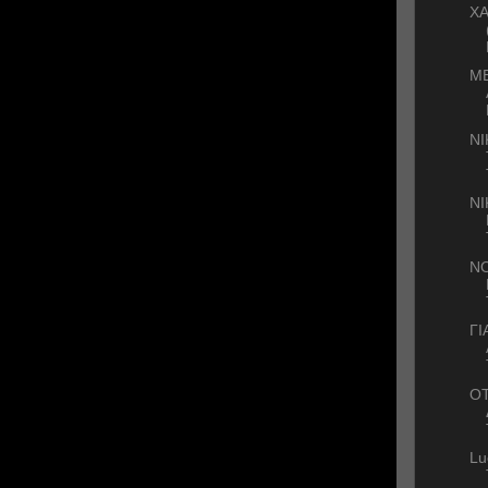
ΧΑ
ΜΕ
ΝΙ
Ν
ΝΟ
ΓΙ
OT
Lu