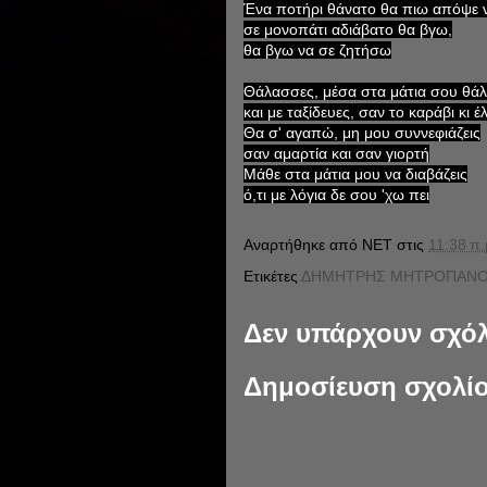
Ένα ποτήρι θάνατο θα πιω απόψε 
σε μονοπάτι αδιάβατο θα βγω,
θα βγω να σε ζητήσω
Θάλασσες, μέσα στα μάτια σου θά
και με ταξίδευες, σαν το καράβι κι έ
Θα σ' αγαπώ, μη μου συννεφιάζεις
σαν αμαρτία και σαν γιορτή
Μάθε στα μάτια μου να διαβάζεις
ό,τι με λόγια δε σου 'χω πει
Αναρτήθηκε από
NET
στις
11:38 π.
Ετικέτες
ΔΗΜΗΤΡΗΣ ΜΗΤΡΟΠΑΝΟ
Δεν υπάρχουν σχόλ
Δημοσίευση σχολί