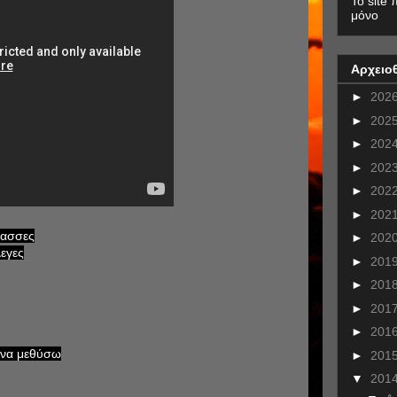
To site 
μόνο
Αρχειο
►
202
►
202
►
202
►
202
►
202
►
202
λασσες
►
202
λεγες
►
201
►
201
►
201
►
201
 να μεθύσω
►
201
▼
201