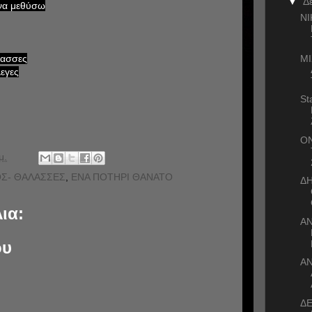
▼
Δ
να μεθύσω
ΝΙ
ΜΙ
λασσες
λεγες
St
ΟΝ
μ.
Σ- ΘΑΛΑΣΣΕΣ
,
ΕΝΑ ΠΟΤΗΡΙ ΘΑΝΑΤΟ
Δ
ια:
Α
ου
Α
ΔΕ