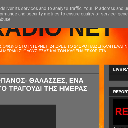
eliver its services and to analyze traffic. Your IP address and 
ormance and security metrics to ensure quality of service, gen
RADIO NET
abuse.
ΟΦΩΝΟ ΣΤΟ ΙΝΤΕΡΝΕΤ. 24 ΩΡΕΣ ΤΟ 24ΩΡΟ ΠΑΙΖΕΙ ΚΑΛΗ ΕΛΛΗΝΙΚ
 ΜΕΡΑΚΙ Σ' ΟΛΟΥΣ ΕΣΑΣ ΚΑΙ ΤΟΝ ΚΑΘΕΝΑ ΞΕΧΩΡΙΣΤΑ.
LIVE R
ΠΑΝΟΣ- ΘΑΛΑΣΣΕΣ, ΕΝΑ
ΤΟ ΤΡΑΓΟΥΔΙ ΤΗΣ ΗΜΕΡΑΣ
REPOR