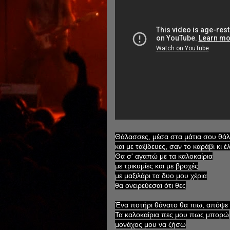
Θάλασσες, μέσα στα μάτια σου θά
και με ταξίδευες, σαν το καράβι κι έ
Θα σ' αγαπώ με τα καλοκαίρια
με τρικυμίες και με βροχές
με μαξιλάρι τα δυο μου χέρια
θα ονειρεύεσαι ότι θες
Ένα ποτήρι θάνατο θα πιω, απόψε
Τα καλοκαίρια πες μου πως μπορώ
μονάχος μου να ζήσω