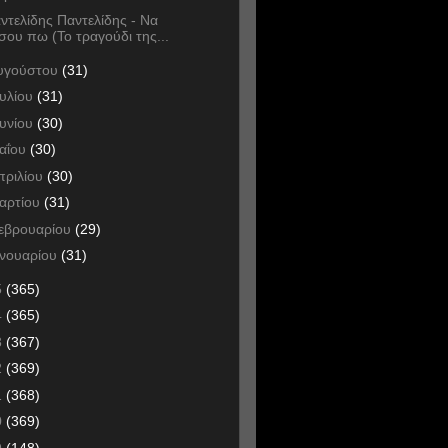
ντελίδης Παντελίδης - Να
σου πω (Το τραγούδι της...
υγούστου
(31)
ουλίου
(31)
ουνίου
(30)
αΐου
(30)
πριλίου
(30)
αρτίου
(31)
εβρουαρίου
(29)
ανουαρίου
(31)
5
(365)
4
(365)
3
(367)
2
(369)
1
(368)
0
(369)
9
(148)