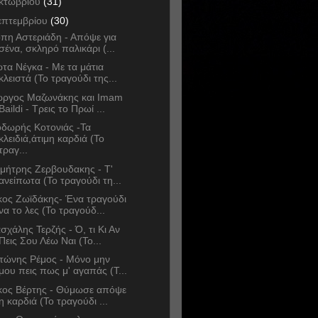
κτωβρίου
(31)
επτεμβρίου
(30)
πη Αστεριάδη - Απόψε για
σένα, σκληρό παλικάρι (...
ώτα Νέγκα - Με τα μάτια
κλειστά (Το τραγούδι της...
ώργος Μαζωνάκης και Imam
Baildi - Τρεις το Πρωί ...
δωρής Κοτονιάς -Τα
κλειδιά,άτιμη καρδιά (Το
τραγ...
μήτρης Ζερβουδακης - Τ'
ανείπωτα (Το τραγούδι τη...
κος Ζωϊδάκης- Ένα τραγούδι
να το λες (Το τραγούδ...
σχάλης Τερζής - Ό, τι Κι Αν
Πεις Σου Λέω Ναι (Το...
τώνης Ρέμος - Μόνο μην
μου πεις πως μ' αγαπάς (Τ...
κος Βέρτης - Θύμωσε απόψε
η καρδιά (Το τραγούδι ...