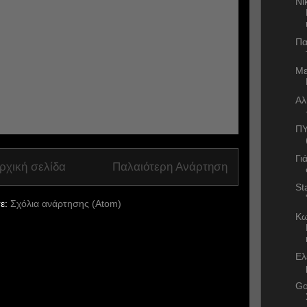
Νί
Πα
Με
Αλ
ΠΥ
Γι
ρχική σελίδα
Παλαιότερη Ανάρτηση
St
ε:
Σχόλια ανάρτησης (Atom)
Κω
Ελ
Go