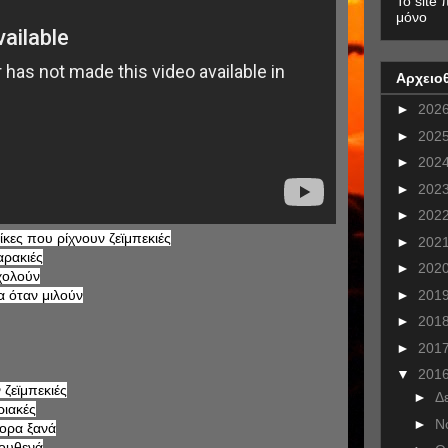
To site 
μόνο
Αρχειο
►
202
►
202
►
202
►
202
►
202
κες που ρίχνουν ζεϊμπεκιές
►
202
χαρακιές
►
202
χολούν
►
201
α όταν μιλούν
►
201
►
201
▼
201
 ζεϊμπεκιές
►
Δ
ριακές
►
Ν
ορα ξανά
πουθενά