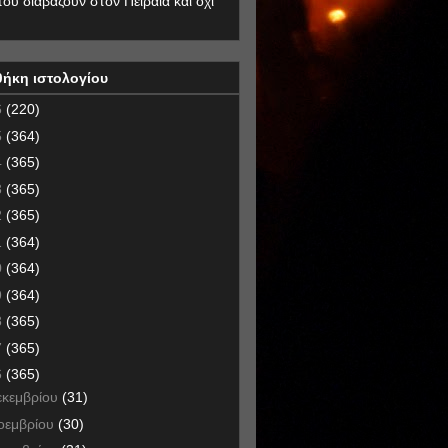
που διαβάζουν στον Πειραιά και όχι
θήκη ιστολογίου
6
(220)
5
(364)
4
(365)
3
(365)
2
(365)
1
(364)
0
(364)
9
(364)
8
(365)
7
(365)
6
(365)
εκεμβρίου
(31)
οεμβρίου
(30)