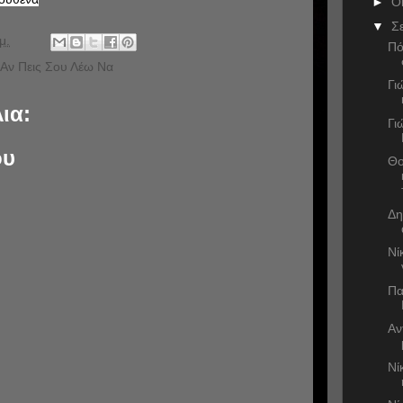
►
Ο
▼
Σ
μ.
Πό
ι Αν Πεις Σου Λέω Να
Γι
ια:
Γι
ου
Θο
Δη
Νί
Πα
Αν
Νί