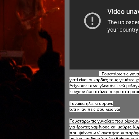
Γουστάρω τις γυναί
γιατί είναι οι καρδιές τους γεμάτες 
Δείχνουνε πως γλεντάνε ενώ μελαγ
κι έχουν δυο στάλες πίκρα στα μάτι
Γυναίκα ήλιε κι ουρανέ
ό,τι κι αν πεις σου λέω ναι
Γουστάρω τις γυναίκες που ρίχνουν
για έρωτες χαμένους και μαύρες Κυ
που ψάχνουν ν' αγαπήσουν παράφ
μα ένα καρδιοχτύπι δεν βρίσκουν 