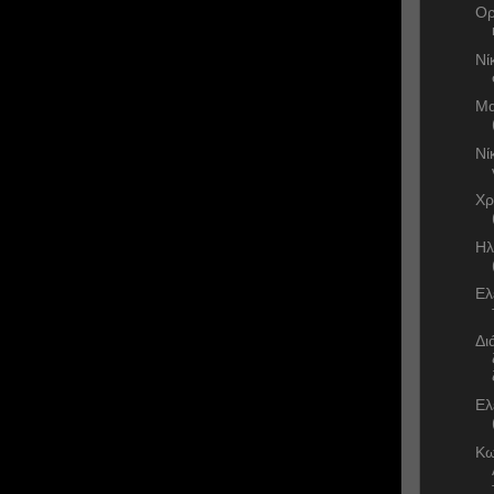
Ορ
Νί
Μα
Νί
Χρ
Ηλ
Ελ
Δι
Ελ
Κω