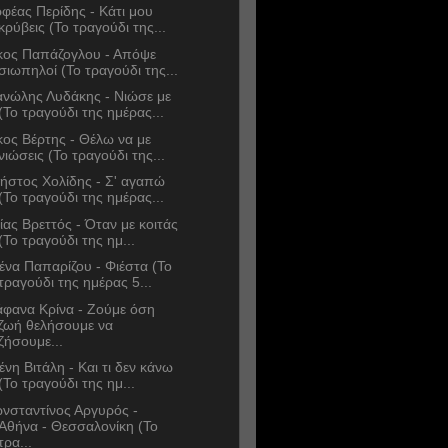
φέας Περίδης - Κάτι μου
κρύβεις (Το τραγούδι της...
κος Παπάζογλου - Απόψε
σιωπηλοί (Το τραγούδι της...
νώλης Λυδάκης - Νιώσε με
(Το τραγούδι της ημέρας...
κος Βέρτης - Θέλω να με
νιώσεις (Το τραγούδι της...
ήστος Χολίδης - Σ' αγαπώ
(Το τραγούδι της ημέρας...
ίας Βρεττός - Όταν με κοιτάς
(Το τραγούδι της ημ...
ένα Παπαρίζου - Φιέστα (Το
τραγούδι της ημέρας 5...
άφανα Κρίνα - Ζούμε όση
ζωή θελήσουμε να
ζήσουμε...
ένη Βιτάλη - Και τι δεν κάνω
(Το τραγούδι της ημ...
νσταντίνος Αργυρός -
Αθήνα - Θεσσαλονίκη (Το
τρα...