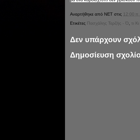
Αναρτήθηκε από
NET
στις
12:00 π.
Ετικέτες
Πασχάλης Τερζής - Ό
,
τι Κ
Δεν υπάρχουν σχόλ
Δημοσίευση σχολί