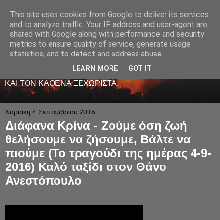
This site uses cookies from Google to deliver its services
LIVE RADIO NET
and to analyze traffic. Your IP address and user-agent are
shared with Google along with performance and security
metrics to ensure quality of service, generate usage
ΤΟ ΠΡΩΤΟ ΖΩΝΤΑΝΟ ΜΟΥΣΙΚΟ ΡΑΔΙΟΦΩΝΟ ΣΤΟ
statistics, and to detect and address abuse.
ΙΝΤΕΡΝΕΤ. 24 ΩΡΕΣ ΤΟ 24ΩΡΟ ΠΑΙΖΕΙ ΚΑΛΗ
ΕΛΛΗΝΙΚΗ ΜΟΥΣΙΚΗ ΑΠΟ LIVE - ΚΑΙ ΟΧΙ ΜΟΝΟ
LEARN MORE
GOT IT
-ΑΦΙΕΡΩΜΕΝΗ ΜΕ ΑΓΑΠΗ ΚΑΙ ΜΕΡΑΚΙ Σ' ΟΛΟΥΣ ΕΣΑΣ
ΚΑΙ ΤΟΝ ΚΑΘΕΝΑ ΞΕΧΩΡΙΣΤΑ.
Κυριακή 4 Σεπτεμβρίου 2016
Διάφανα Κρίνα - Ζούμε όση ζωή
θελήσουμε να ζήσουμε, Βάλτε να
πιούμε (Το τραγούδι της ημέρας 4-9-
2016) Καλό ταξίδι στον Θάνο
Ανεστόπουλο