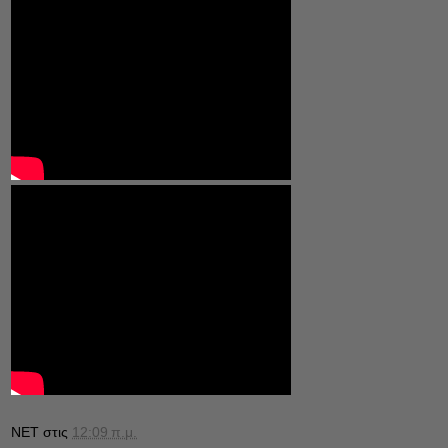
NET
στις
12:09 π.μ.