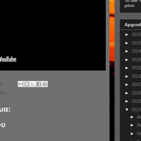
To site 
μόνο
Αρχειο
►
202
►
202
►
202
►
202
►
202
►
202
μ.
►
202
ατα
►
201
►
201
ια:
▼
201
►
Δ
ου
►
Ν
►
Ο