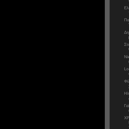
Ελ
Πα
Δη
Στ
Νί
Lo
Φί
Ηλ
Γι
ΧΡ