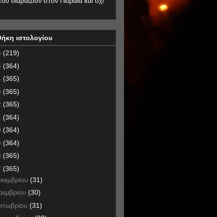
που διαβάζουν στον Πειραιά και όχι
θήκη ιστολογίου
6
(219)
5
(364)
4
(365)
3
(365)
2
(365)
1
(364)
0
(364)
9
(364)
8
(365)
7
(365)
εκεμβρίου
(31)
οεμβρίου
(30)
κτωβρίου
(31)