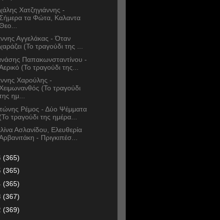
χάλης Χατζηγιάννης -
Σήμερα τα Φώτα, Καλαντα
Θεο...
άννης Αγγελάκας - Όταν
χαράζει (Το τραγούδι της ...
νάσης Παπακωνσταντίνου -
Αερικό (Το τραγούδι της...
άννης Χαρούλης -
Χειμωνανθός (Το τραγούδι
της ημ...
τώνης Ρέμος - Δύο Ψέμματα
(Το τραγούδι της ημέρα...
λίνα Ασλανίδου, Ελευθερία
Αρβανιτάκη - Πριγκιπέσ...
6
(365)
5
(365)
4
(365)
3
(367)
2
(369)