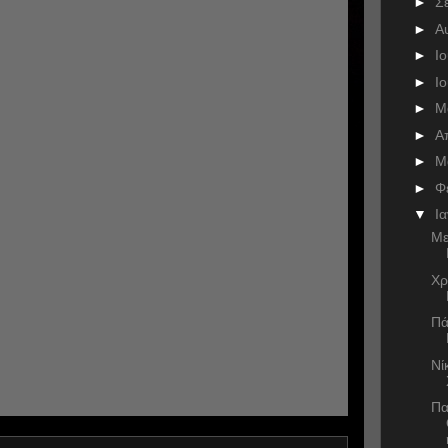
►
Σ
►
Α
►
Ι
►
Ι
►
Μ
►
Α
►
Μ
►
Φ
▼
Ι
Με
Χρ
Πά
Νί
Πα