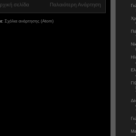
ρχική σελίδα
Παλαιότερη Ανάρτηση
Γι
Χρ
ε:
Σχόλια ανάρτησης (Atom)
Πά
Νί
Ηλ
Ελ
ΓΙ
Δέ
Γι
Με