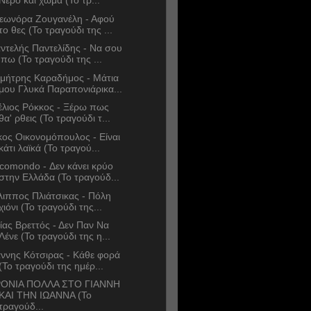
Νερό και χώμα (Το τρ...
εωνόρα Ζουγανέλη - Αφού
το θες (Το τραγούδι της ...
ντελής Παντελίδης - Να σου
'πω (Το τραγούδι της ...
μήτρης Καραδήμος - Μάτια
μου Γλυκά Παραπονιάρικα...
έλιος Ρόκκος - Ξέρω πως
θα' ρθεις (Το τραγούδι τ...
κος Οικονομόπουλος - Είναι
κάτι λαϊκά (Το τραγού...
comondo - Δεν κάνει κρύο
στην Ελλάδα (Το τραγούδ...
λιππος Πλιάτσικας - Πόλη
χιόνι (Το τραγούδι της...
ίας Βρεττός - Δεν Παν Να
Λένε (Το τραγούδι της η...
άννης Κότσιρας - Κάθε φορά
(Το τραγούδι της ημέρ...
ΟΝΙΑ ΠΟΛΛΑ ΣΤΟ ΓΙΑΝΝΗ
ΚΑΙ ΤΗΝ ΙΩΑΝΝΑ (Το
τραγούδ...