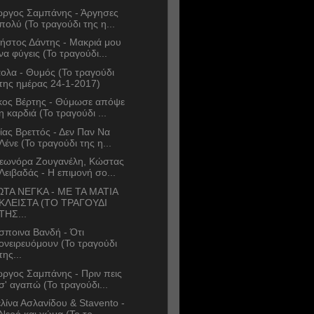
ώργος Σαμπάνης - Άργησες
πολύ (Το τραγούδι της η...
ήστος Δάντης - Μακριά μου
να φύγεις (Το τραγούδι...
ολα - Θυμός (Το τραγούδι
της ημέρας 24-1-2017)
κος Βέρτης - Θύμωσε απόψε
η καρδιά (Το τραγούδι ...
ίας Βρεττός - Δεν Παν Να
Λένε (Το τραγούδι της η...
εωνόρα Ζουγανέλη, Κώστας
Λειβαδάς - Η επιμονή σο...
ΩΤΑ ΝΕΓΚΑ - ΜΕ ΤΑ ΜΑΤΙΑ
ΚΛΕΙΣΤΑ (ΤΟ ΤΡΑΓΟΥΔΙ
ΤΗΣ...
σποινα Βανδή - Ότι
ονειρευόμουν (Το τραγούδι
της...
ώργος Σαμπάνης - Πριν πεις
σ' αγαπώ (Το τραγούδι...
λίνα Ασλανίδου & Stavento -