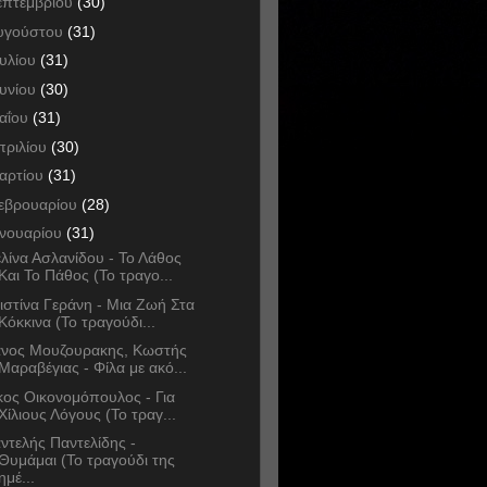
επτεμβρίου
(30)
υγούστου
(31)
ουλίου
(31)
ουνίου
(30)
αΐου
(31)
πριλίου
(30)
αρτίου
(31)
εβρουαρίου
(28)
ανουαρίου
(31)
λίνα Ασλανίδου - Το Λάθος
Και Το Πάθος (Το τραγο...
ιστίνα Γεράνη - Μια Ζωή Στα
Κόκκινα (Το τραγούδι...
νος Μουζουρακης, Κωστής
Μαραβέγιας - Φίλα με ακό...
κος Οικονομόπουλος - Για
Χίλιους Λόγους (Το τραγ...
ντελής Παντελίδης -
Θυμάμαι (Το τραγούδι της
ημέ...