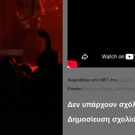
Αναρτήθηκε από
NET
στις
12:02 π.
Ετικέτες
Αντώνης Ρέμος
,
Δύο Ψέμμ
Δεν υπάρχουν σχόλ
Δημοσίευση σχολί