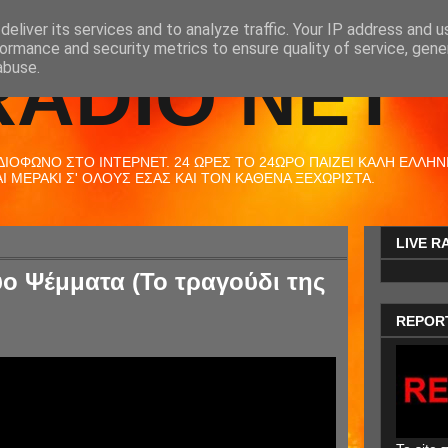
eliver its services and to analyze traffic. Your IP address and 
ormance and security metrics to ensure quality of service, gen
RADIO NET
abuse.
ΟΦΩΝΟ ΣΤΟ ΙΝΤΕΡΝΕΤ. 24 ΩΡΕΣ ΤΟ 24ΩΡΟ ΠΑΙΖΕΙ ΚΑΛΗ ΕΛΛΗΝΙΚ
 ΜΕΡΑΚΙ Σ' ΟΛΟΥΣ ΕΣΑΣ ΚΑΙ ΤΟΝ ΚΑΘΕΝΑ ΞΕΧΩΡΙΣΤΑ.
LIVE R
ύο Ψέμματα (Το τραγούδι της
REPOR