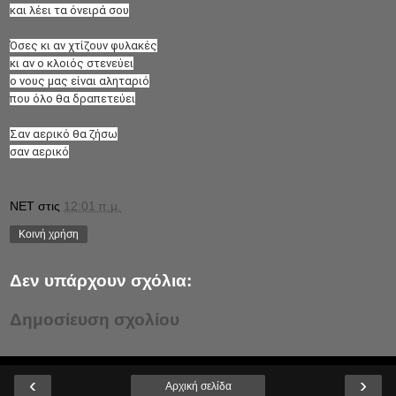
και λέει τα όνειρά σου
Όσες κι αν χτίζουν φυλακές
κι αν ο κλοιός στενεύει
ο νους μας είναι αληταριό
που όλο θα δραπετεύει
Σαν αερικό θα ζήσω
σαν αερικό
NET
στις
12:01 π.μ.
Κοινή χρήση
Δεν υπάρχουν σχόλια:
Δημοσίευση σχολίου
‹
›
Αρχική σελίδα