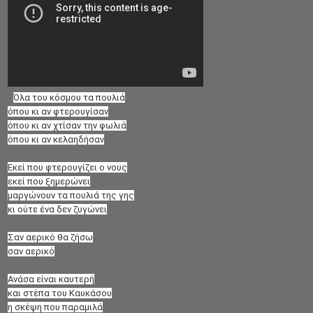
Όλα του κόσμου τα πουλιά
όπου κι αν φτερουγίσαν
όπου κι αν χτίσαν την φωλιά
όπου κι αν κελαηδήσαν
Εκεί που φτερουγίζει ο νους
εκεί που ξημερώνει
μαργώνουν τα πουλιά της γης
κι ούτε ένα δεν ζυγώνει
Σαν αερικό θα ζήσω
σαν αερικό
Ανάσα είναι καυτερή
και στέπα του Καυκάσου
η σκέψη που παραμιλά