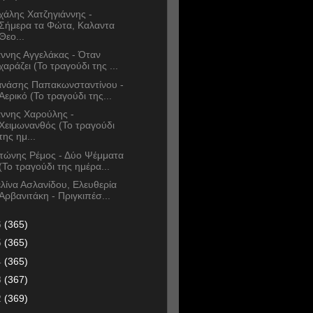
χάλης Χατζηγιάννης -
Σήμερα τα Φώτα, Καλαντα
Θεο...
άννης Αγγελάκας - Όταν
χαράζει (Το τραγούδι της ...
νάσης Παπακωνσταντίνου -
Αερικό (Το τραγούδι της...
άννης Χαρούλης -
Χειμωνανθός (Το τραγούδι
της ημ...
τώνης Ρέμος - Δύο Ψέμματα
(Το τραγούδι της ημέρα...
λίνα Ασλανίδου, Ελευθερία
Αρβανιτάκη - Πριγκιπέσ...
6
(365)
5
(365)
4
(365)
3
(367)
2
(369)