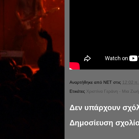
Αναρτήθηκε από
NET
στις
12:02 π.
Ετικέτες
Χριστίνα Γεράνη - Μια Ζωή
Δεν υπάρχουν σχόλ
Δημοσίευση σχολί