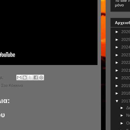
To site 
μόνο
Αρχειο
►
202
►
202
►
202
►
202
►
202
►
202
μ.
►
202
 Στα Κόκκινα
►
201
►
201
ια:
▼
201
►
Δ
ου
►
Ν
►
Ο