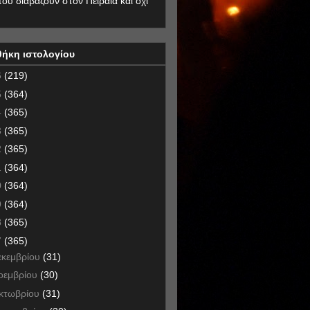
που διαβάζουν στον Πειραιά και όχι
θήκη ιστολογίου
6
(219)
5
(364)
4
(365)
3
(365)
2
(365)
1
(364)
0
(364)
9
(364)
8
(365)
7
(365)
εκεμβρίου
(31)
οεμβρίου
(30)
κτωβρίου
(31)