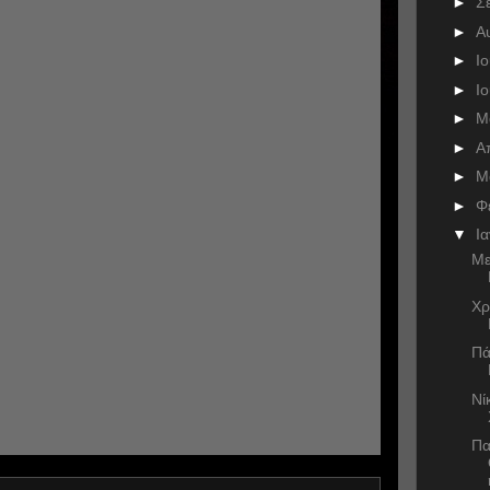
►
Σ
►
Α
►
Ι
►
Ι
►
Μ
►
Α
►
Μ
►
Φ
▼
Ι
Με
Χρ
Πά
Νί
Πα