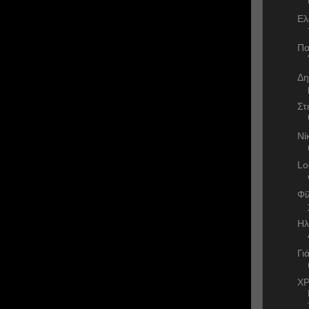
Ελ
Πα
Δη
Στ
Νί
Lo
Φί
Ηλ
Γι
ΧΡ