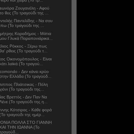
Νερό και χώμα (Το τρ...
εωνόρα Ζουγανέλη - Αφού
το θες (Το τραγούδι της ...
ντελής Παντελίδης - Να σου
'πω (Το τραγούδι της ...
μήτρης Καραδήμος - Μάτια
μου Γλυκά Παραπονιάρικα...
έλιος Ρόκκος - Ξέρω πως
θα' ρθεις (Το τραγούδι τ...
κος Οικονομόπουλος - Είναι
κάτι λαϊκά (Το τραγού...
comondo - Δεν κάνει κρύο
στην Ελλάδα (Το τραγούδ...
λιππος Πλιάτσικας - Πόλη
χιόνι (Το τραγούδι της...
ίας Βρεττός - Δεν Παν Να
Λένε (Το τραγούδι της η...
άννης Κότσιρας - Κάθε φορά
(Το τραγούδι της ημέρ...
ΟΝΙΑ ΠΟΛΛΑ ΣΤΟ ΓΙΑΝΝΗ
ΚΑΙ ΤΗΝ ΙΩΑΝΝΑ (Το
τραγούδ...