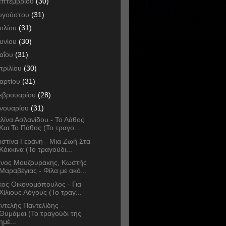
επτεμβρίου
(30)
υγούστου
(31)
ουλίου
(31)
ουνίου
(30)
αΐου
(31)
πριλίου
(30)
αρτίου
(31)
εβρουαρίου
(28)
ανουαρίου
(31)
λίνα Ασλανίδου - Το Λάθος
Και Το Πάθος (Το τραγο...
ιστίνα Γεράνη - Μια Ζωή Στα
Κόκκινα (Το τραγούδι...
νος Μουζουρακης, Κωστής
Μαραβέγιας - Φίλα με ακό...
κος Οικονομόπουλος - Για
Χίλιους Λόγους (Το τραγ...
ντελής Παντελίδης -
Θυμάμαι (Το τραγούδι της
ημέ...