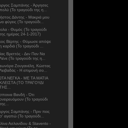
ώργος Σαμπάνης - Άργησες
πολύ (Το τραγούδι της η...
ήστος Δάντης - Μακριά μου
να φύγεις (Το τραγούδι...
ολα - Θυμός (Το τραγούδι
της ημέρας 24-1-2017)
κος Βέρτης - Θύμωσε απόψε
η καρδιά (Το τραγούδι ...
ίας Βρεττός - Δεν Παν Να
Λένε (Το τραγούδι της η...
εωνόρα Ζουγανέλη, Κώστας
Λειβαδάς - Η επιμονή σο...
ΩΤΑ ΝΕΓΚΑ - ΜΕ ΤΑ ΜΑΤΙΑ
ΚΛΕΙΣΤΑ (ΤΟ ΤΡΑΓΟΥΔΙ
ΤΗΣ...
σποινα Βανδή - Ότι
ονειρευόμουν (Το τραγούδι
της...
ώργος Σαμπάνης - Πριν πεις
σ' αγαπώ (Το τραγούδι...
λίνα Ασλανίδου & Stavento -