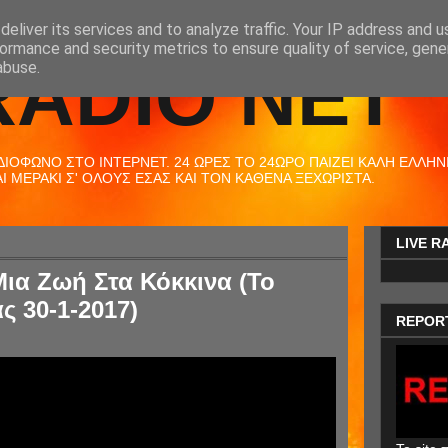
eliver its services and to analyze traffic. Your IP address and 
ormance and security metrics to ensure quality of service, gen
RADIO NET
abuse.
ΟΦΩΝΟ ΣΤΟ ΙΝΤΕΡΝΕΤ. 24 ΩΡΕΣ ΤΟ 24ΩΡΟ ΠΑΙΖΕΙ ΚΑΛΗ ΕΛΛΗΝΙΚ
 ΜΕΡΑΚΙ Σ' ΟΛΟΥΣ ΕΣΑΣ ΚΑΙ ΤΟΝ ΚΑΘΕΝΑ ΞΕΧΩΡΙΣΤΑ.
LIVE R
Μια Ζωή Στα Κόκκινα (Το
ς 30-1-2017)
REPOR