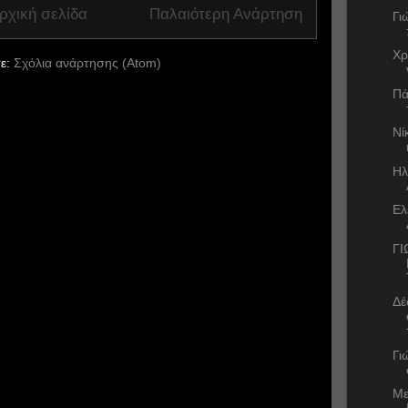
ρχική σελίδα
Παλαιότερη Ανάρτηση
Γι
Χρ
ε:
Σχόλια ανάρτησης (Atom)
Πά
Νί
Ηλ
Ελ
ΓΙ
Δέ
Γι
Με