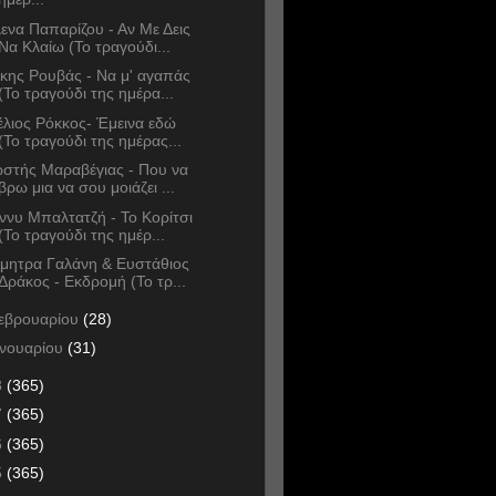
ενα Παπαρίζου - Αν Με Δεις
Να Κλαίω (Το τραγούδι...
κης Ρουβάς - Να μ' αγαπάς
(Το τραγούδι της ημέρα...
έλιος Ρόκκος- Έμεινα εδώ
(Το τραγούδι της ημέρας...
στής Μαραβέγιας - Που να
βρω μια να σου μοιάζει ...
ννυ Μπαλτατζή - Το Κορίτσι
(Το τραγούδι της ημέρ...
μητρα Γαλάνη & Ευστάθιος
Δράκος - Εκδρομή (Το τρ...
εβρουαρίου
(28)
ανουαρίου
(31)
8
(365)
7
(365)
6
(365)
5
(365)