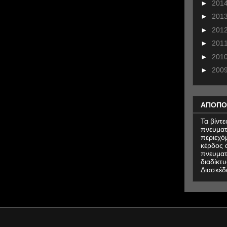
►
201
►
201
►
201
►
201
►
201
►
200
ΑΠΟΠΟ
Τα βίντ
πνευματ
περιεχό
κέρδος α
πνευματ
διαδίκτυ
Διασκέδ