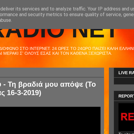
eliver its services and to analyze traffic. Your IP address and 
ormance and security metrics to ensure quality of service, gen
RADIO NET
abuse.
ΟΦΩΝΟ ΣΤΟ ΙΝΤΕΡΝΕΤ. 24 ΩΡΕΣ ΤΟ 24ΩΡΟ ΠΑΙΖΕΙ ΚΑΛΗ ΕΛΛΗΝΙΚ
 ΜΕΡΑΚΙ Σ' ΟΛΟΥΣ ΕΣΑΣ ΚΑΙ ΤΟΝ ΚΑΘΕΝΑ ΞΕΧΩΡΙΣΤΑ.
LIVE R
 - Τη βραδιά μου απόψε (Το
ς 16-3-2019)
REPOR