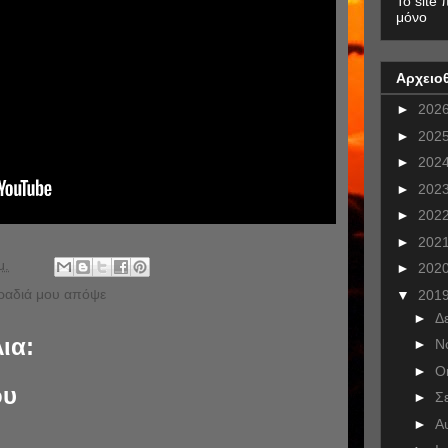
To site 
μόνο
Αρχειο
►
202
►
202
►
202
►
202
►
202
►
202
μ.
►
202
ραδιά μου απόψε
▼
201
►
Δ
ια:
►
Ν
►
Ο
ου
►
Σ
►
Α