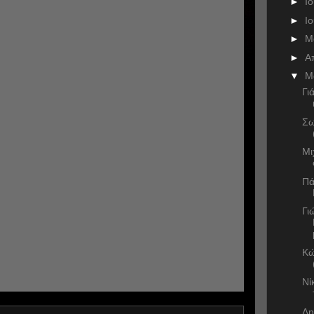
►
Ι
►
Ι
►
Μ
►
Α
▼
Μ
Γι
Σω
Μι
Πά
Γι
Κώ
Νί
Δη