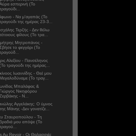
Αύρα εσπερινή (Το
τραγούδι...
ίφωνο - Να μ'αγαπάς (Το
τραγούδι της ημέρας 23-3...
σχάλης Τερζής - Δεν θέλω
τέτοιους φίλους (Το τρα...
μήτρης Μητροπάνος -
Σβήσε το φεγγάρι (Το
τραγούδ...
ρις Αλεξίου - Πανσέληνος
(Το τραγούδι της ημέρας...
κίνοος Ιωαννίδης - Θεέ μου
Μεγαλοδύναμε (Το τραγ...
ωνίδας Μπαλάφας &
Γιώργος Νικηφόρου
Ζερβάκης - Ν...
νώλης Αγγελάκης: Ο ύμνος
της Μάνης -Δεν γονατίζε...
κυ Σταυροπούλου - Τη
βραδιά μου απόψε (Το
τραγού...
s Au Revoir - Οι Θαλασσιές