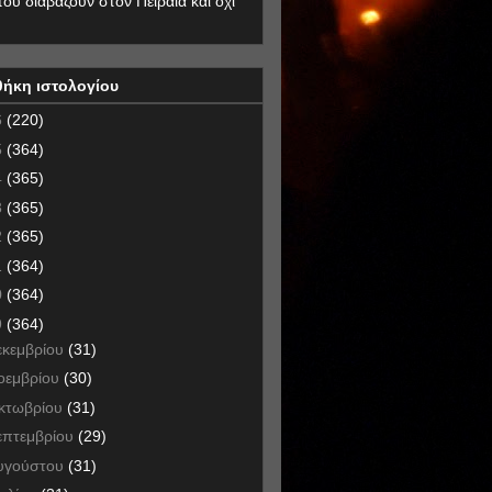
που διαβάζουν στον Πειραιά και όχι
θήκη ιστολογίου
6
(220)
5
(364)
4
(365)
3
(365)
2
(365)
1
(364)
0
(364)
9
(364)
εκεμβρίου
(31)
οεμβρίου
(30)
κτωβρίου
(31)
επτεμβρίου
(29)
υγούστου
(31)