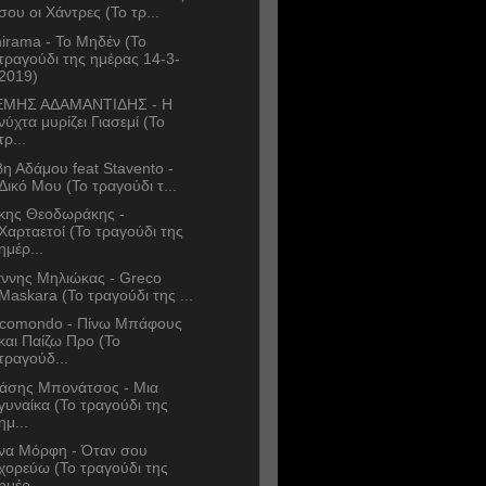
σου οι Χάντρες (Το τρ...
irama - Το Μηδέν (Το
τραγούδι της ημέρας 14-3-
2019)
ΜΗΣ ΑΔΑΜΑΝΤΙΔΗΣ - Η
νύχτα μυρίζει Γιασεμί (Το
τρ...
η Αδάμου feat Stavento -
Δικό Μου (Το τραγούδι τ...
κης Θεοδωράκης -
Χαρταετοί (Το τραγούδι της
ημέρ...
άννης Μηλιώκας - Greco
Maskara (Το τραγούδι της ...
comondo - Πίνω Μπάφους
και Παίζω Προ (Το
τραγούδ...
άσης Μπονάτσος - Μια
γυναίκα (Το τραγούδι της
ημ...
να Μόρφη - Όταν σου
χορεύω (Το τραγούδι της
ημέρ...