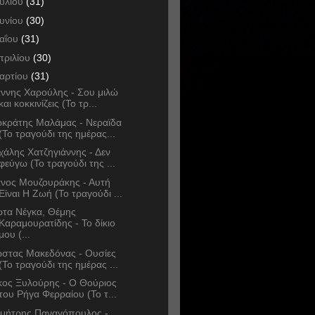
ουλίου
(31)
ουνίου
(30)
αΐου
(31)
πριλίου
(30)
αρτίου
(31)
άννης Χαρούλης - Σου μιλώ
και κοκκινίζεις (Το τρ...
κράτης Μαλάμας - Νεραϊδα
(Το τραγούδι της ημέρας...
χάλης Χατζηγιάννης - Δεν
φεύγω (Το τραγούδι της ...
νος Μουζουράκης - Αυτή
Είναι Η Ζωή (Το τραγούδι ...
ώτα Νέγκα, Θέμης
Καραμουρατίδης - Το δίκιο
μου (...
στας Μακεδόνας - Ουσίες
(Το τραγούδι της ημέρας ...
κος Ξυλούρης - Ο Θούριος
του Ρήγα Φερραίου (Το τ...
μήτρης Παναγόπουλος -