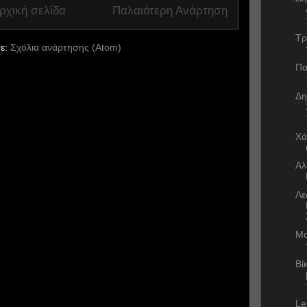
ρχική σελίδα
Παλαιότερη Ανάρτηση
Τρ
ε:
Σχόλια ανάρτησης (Atom)
Πα
Δη
Χά
Αλ
Λε
Μα
Βί
Le