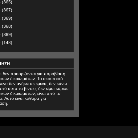
4
(365)
3
(367)
2
(369)
1
(368)
0
(369)
9
(148)
ΙΗΣΗ
εο δεν προορίζονται για παραβίαση
ικών δικαιωμάτων. Το ακουστικό
μενο δεν ανήκει σε εμένα, δεν κάνω
πό αυτά τα βίντεο, δεν είμαι κύριος
ικών δικαιωμάτων, είναι από το
ο. Αυτό είναι καθαρά για
αση.