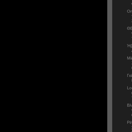
On
ΘΕ
Ήβ
Μί
Γι
Lo
Βλ
Ρέ