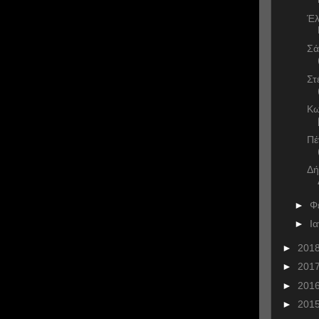
Έλ
Σά
Στ
Κω
Πέ
Δή
►
Φ
►
Ι
►
201
►
201
►
201
►
201