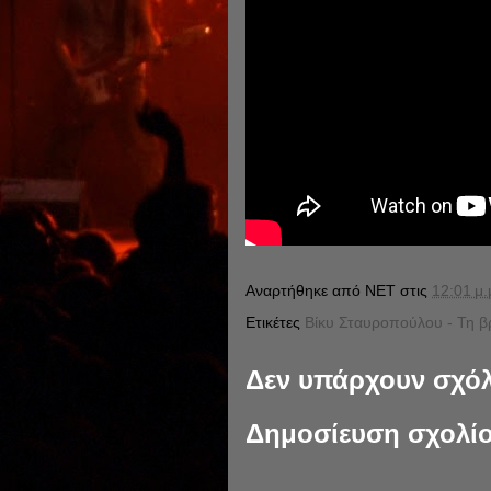
Αναρτήθηκε από
NET
στις
12:01 μ.
Ετικέτες
Βίκυ Σταυροπούλου - Τη β
Δεν υπάρχουν σχόλ
Δημοσίευση σχολί