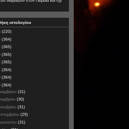
που διαβάζουν στον Πειραιά και όχι
θήκη ιστολογίου
6
(220)
5
(364)
4
(365)
3
(365)
2
(365)
1
(364)
0
(364)
9
(364)
εκεμβρίου
(31)
οεμβρίου
(30)
κτωβρίου
(31)
επτεμβρίου
(29)
υγούστου
(31)