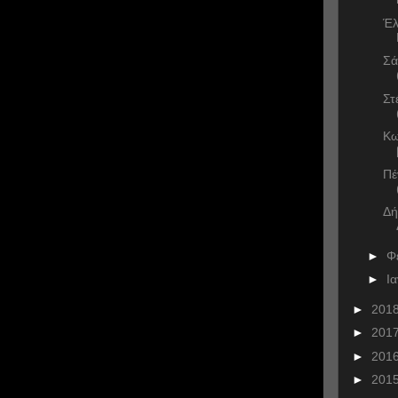
Έλ
Σά
Στ
Κω
Πέ
Δή
►
Φ
►
Ι
►
201
►
201
►
201
►
201