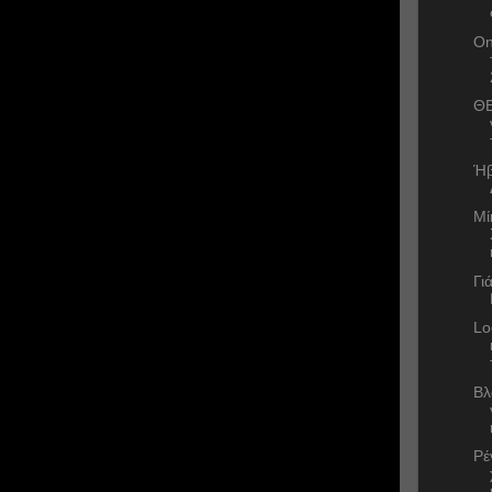
On
ΘΕ
Ήβ
Μί
Γι
Lo
Βλ
Ρέ