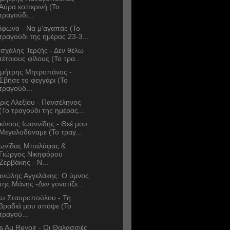
Αύρα εσπερινή (Το
τραγούδι...
ίφωνο - Να μ'αγαπάς (Το
τραγούδι της ημέρας 23-3...
σχάλης Τερζής - Δεν θέλω
τέτοιους φίλους (Το τρα...
μήτρης Μητροπάνος -
Σβήσε το φεγγάρι (Το
τραγούδ...
ρις Αλεξίου - Πανσέληνος
(Το τραγούδι της ημέρας...
κίνοος Ιωαννίδης - Θεέ μου
Μεγαλοδύναμε (Το τραγ...
ωνίδας Μπαλάφας &
Γιώργος Νικηφόρου
Ζερβάκης - Ν...
νώλης Αγγελάκης: Ο ύμνος
της Μάνης -Δεν γονατίζε...
κυ Σταυροπούλου - Τη
βραδιά μου απόψε (Το
τραγού...
s Au Revoir - Οι Θαλασσιές