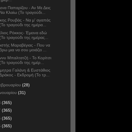
ενα Παπαρίζου - Αν Με Δεις
Να Κλαίω (Το τραγούδι...
κης Ρουβάς - Να μ' αγαπάς
(Το τραγούδι της ημέρα...
έλιος Ρόκκος- Έμεινα εδώ
(Το τραγούδι της ημέρας...
στής Μαραβέγιας - Που να
βρω μια να σου μοιάζει ...
ννυ Μπαλτατζή - Το Κορίτσι
(Το τραγούδι της ημέρ...
μητρα Γαλάνη & Ευστάθιος
Δράκος - Εκδρομή (Το τρ...
εβρουαρίου
(28)
ανουαρίου
(31)
8
(365)
7
(365)
6
(365)
5
(365)