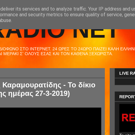
eliver its services and to analyze traffic. Your IP address and 
ormance and security metrics to ensure quality of service, gen
RADIO NET
abuse.
ΟΦΩΝΟ ΣΤΟ ΙΝΤΕΡΝΕΤ. 24 ΩΡΕΣ ΤΟ 24ΩΡΟ ΠΑΙΖΕΙ ΚΑΛΗ ΕΛΛΗΝΙΚ
 ΜΕΡΑΚΙ Σ' ΟΛΟΥΣ ΕΣΑΣ ΚΑΙ ΤΟΝ ΚΑΘΕΝΑ ΞΕΧΩΡΙΣΤΑ.
LIVE R
 Καραμουρατίδης - Το δίκιο
ης ημέρας 27-3-2019)
REPOR