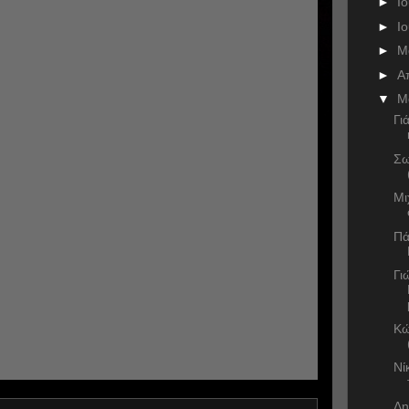
►
Ι
►
Ι
►
Μ
►
Α
▼
Μ
Γι
Σω
Μι
Πά
Γι
Κώ
Νί
Δη