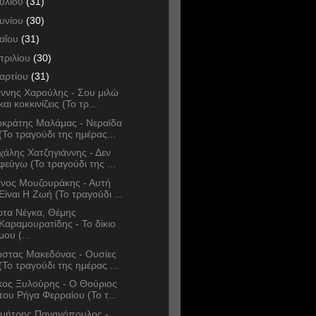
ουλίου
(31)
ουνίου
(30)
αΐου
(31)
πριλίου
(30)
αρτίου
(31)
άννης Χαρούλης - Σου μιλώ
και κοκκινίζεις (Το τρ...
κράτης Μαλάμας - Νεραϊδα
(Το τραγούδι της ημέρας...
χάλης Χατζηγιάννης - Δεν
φεύγω (Το τραγούδι της ...
νος Μουζουράκης - Αυτή
Είναι Η Ζωή (Το τραγούδι ...
ώτα Νέγκα, Θέμης
Καραμουρατίδης - Το δίκιο
μου (...
στας Μακεδόνας - Ουσίες
(Το τραγούδι της ημέρας ...
κος Ξυλούρης - Ο Θούριος
του Ρήγα Φερραίου (Το τ...
μήτρης Παναγόπουλος -