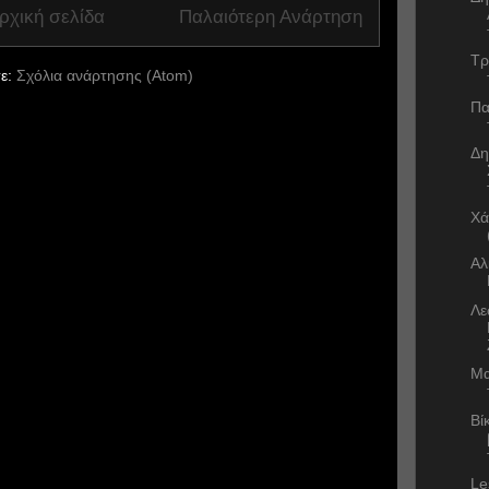
ρχική σελίδα
Παλαιότερη Ανάρτηση
Τρ
ε:
Σχόλια ανάρτησης (Atom)
Πα
Δη
Χά
Αλ
Λε
Μα
Βί
Le