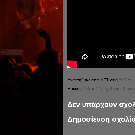
Αναρτήθηκε από
NET
στις
8:00 π.μ
Ετικέτες
Γιώτα Νέγκα
,
Θέμης Καραμο
Δεν υπάρχουν σχόλ
Δημοσίευση σχολί