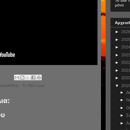
To site 
μόνο
Αρχειο
►
202
►
202
►
202
►
202
►
202
►
202
.
►
202
υρατίδης - Το δίκιο μου
▼
201
►
Δ
ια:
►
Ν
►
Ο
ου
►
Σ
►
Α