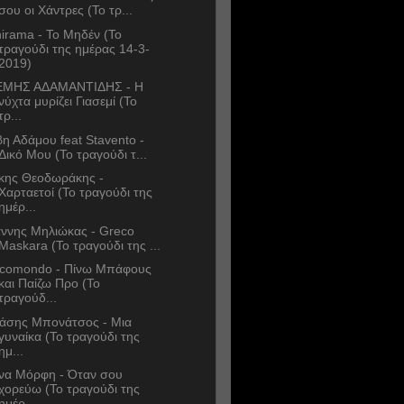
σου οι Χάντρες (Το τρ...
irama - Το Μηδέν (Το
τραγούδι της ημέρας 14-3-
2019)
ΜΗΣ ΑΔΑΜΑΝΤΙΔΗΣ - Η
νύχτα μυρίζει Γιασεμί (Το
τρ...
η Αδάμου feat Stavento -
Δικό Μου (Το τραγούδι τ...
κης Θεοδωράκης -
Χαρταετοί (Το τραγούδι της
ημέρ...
άννης Μηλιώκας - Greco
Maskara (Το τραγούδι της ...
comondo - Πίνω Μπάφους
και Παίζω Προ (Το
τραγούδ...
άσης Μπονάτσος - Μια
γυναίκα (Το τραγούδι της
ημ...
να Μόρφη - Όταν σου
χορεύω (Το τραγούδι της
ημέρ...