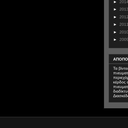
►
201
►
201
►
201
►
201
►
201
►
200
ΑΠΟΠΟ
Τα βίντ
πνευματ
περιεχό
κέρδος α
πνευματ
διαδίκτυ
Διασκέδ