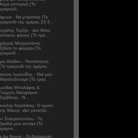
Αύρα εσπερινή (Το
τραγούδι...
ίφωνο - Να μ'αγαπάς (Το
τραγούδι της ημέρας 23-3...
σχάλης Τερζής - Δεν θέλω
τέτοιους φίλους (Το τρα...
μήτρης Μητροπάνος -
Σβήσε το φεγγάρι (Το
τραγούδ...
ρις Αλεξίου - Πανσέληνος
(Το τραγούδι της ημέρας...
κίνοος Ιωαννίδης - Θεέ μου
Μεγαλοδύναμε (Το τραγ...
ωνίδας Μπαλάφας &
Γιώργος Νικηφόρου
Ζερβάκης - Ν...
νώλης Αγγελάκης: Ο ύμνος
της Μάνης -Δεν γονατίζε...
κυ Σταυροπούλου - Τη
βραδιά μου απόψε (Το
τραγού...
s Au Revoir - Οι Θαλασσιές