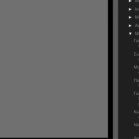
►
Ι
►
Ι
►
Μ
►
Α
▼
Μ
Γι
Σω
Μι
Πά
Γι
Κώ
Νί
Δη