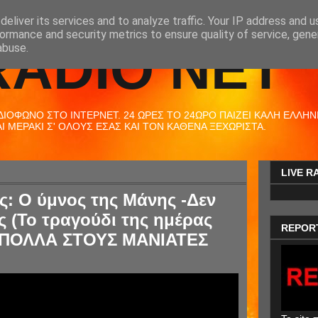
eliver its services and to analyze traffic. Your IP address and 
ormance and security metrics to ensure quality of service, gen
RADIO NET
abuse.
ΟΦΩΝΟ ΣΤΟ ΙΝΤΕΡΝΕΤ. 24 ΩΡΕΣ ΤΟ 24ΩΡΟ ΠΑΙΖΕΙ ΚΑΛΗ ΕΛΛΗΝΙΚ
 ΜΕΡΑΚΙ Σ' ΟΛΟΥΣ ΕΣΑΣ ΚΑΙ ΤΟΝ ΚΑΘΕΝΑ ΞΕΧΩΡΙΣΤΑ.
LIVE R
: Ο ύμνος της Μάνης -Δεν
ς (Το τραγούδι της ημέρας
REPOR
Α ΠΟΛΛΑ ΣΤΟΥΣ ΜΑΝΙΑΤΕΣ