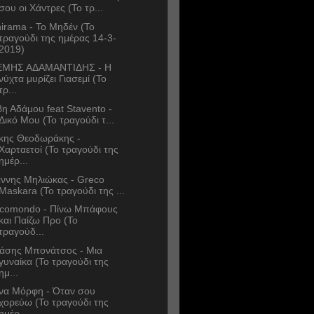
σου οι Χάντρες (Το τρ...
irama - Το Μηδέν (Το
τραγούδι της ημέρας 14-3-
2019)
ΜΗΣ ΑΔΑΜΑΝΤΙΔΗΣ - Η
νύχτα μυρίζει Γιασεμί (Το
τρ...
η Αδάμου feat Stavento -
Δικό Μου (Το τραγούδι τ...
κης Θεοδωράκης -
Χαρταετοί (Το τραγούδι της
ημέρ...
άννης Μηλιώκας - Greco
Maskara (Το τραγούδι της ...
comondo - Πίνω Μπάφους
και Παίζω Προ (Το
τραγούδ...
άσης Μπονάτσος - Μια
γυναίκα (Το τραγούδι της
ημ...
να Μόρφη - Όταν σου
χορεύω (Το τραγούδι της
ημέρ...