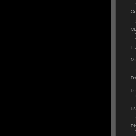
On
ΘΕ
Ήβ
Μί
Γι
Lo
Βλ
Ρέ