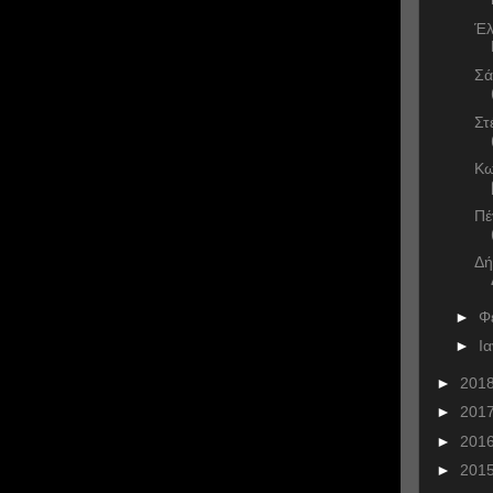
Έλ
Σά
Στ
Κω
Πέ
Δή
►
Φ
►
Ι
►
201
►
201
►
201
►
201