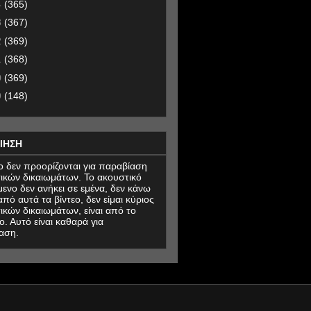
4
(365)
3
(367)
2
(369)
1
(368)
0
(369)
9
(148)
ΙΗΣΗ
εο δεν προορίζονται για παραβίαση
ικών δικαιωμάτων. Το ακουστικό
μενο δεν ανήκει σε εμένα, δεν κάνω
πό αυτά τα βίντεο, δεν είμαι κύριος
ικών δικαιωμάτων, είναι από το
ο. Αυτό είναι καθαρά για
αση.