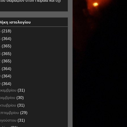
που διαβάζουν στον Πειραιά και όχι
θήκη ιστολογίου
6
(218)
5
(364)
4
(365)
3
(365)
2
(365)
1
(364)
0
(364)
9
(364)
εκεμβρίου
(31)
οεμβρίου
(30)
κτωβρίου
(31)
επτεμβρίου
(29)
υγούστου
(31)