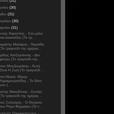
ουλίου
(31)
ουνίου
(30)
αΐου
(31)
πριλίου
(30)
αρτίου
(31)
άννης Χαρούλης - Σου μιλώ
και κοκκινίζεις (Το τρ...
κράτης Μαλάμας - Νεραϊδα
(Το τραγούδι της ημέρας...
χάλης Χατζηγιάννης - Δεν
φεύγω (Το τραγούδι της ...
νος Μουζουράκης - Αυτή
Είναι Η Ζωή (Το τραγούδι ...
ώτα Νέγκα, Θέμης
Καραμουρατίδης - Το δίκιο
μου (...
στας Μακεδόνας - Ουσίες
(Το τραγούδι της ημέρας ...
κος Ξυλούρης - Ο Θούριος
του Ρήγα Φερραίου (Το τ...
μήτρης Παναγόπουλος -