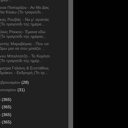
ενα Παπαρίζου - Αν Με Δεις
Να Κλαίω (Το τραγούδι...
κης Ρουβάς - Να μ' αγαπάς
(Το τραγούδι της ημέρα...
έλιος Ρόκκος- Έμεινα εδώ
(Το τραγούδι της ημέρας...
στής Μαραβέγιας - Που να
βρω μια να σου μοιάζει ...
ννυ Μπαλτατζή - Το Κορίτσι
(Το τραγούδι της ημέρ...
μητρα Γαλάνη & Ευστάθιος
Δράκος - Εκδρομή (Το τρ...
εβρουαρίου
(28)
ανουαρίου
(31)
8
(365)
7
(365)
6
(365)
5
(365)