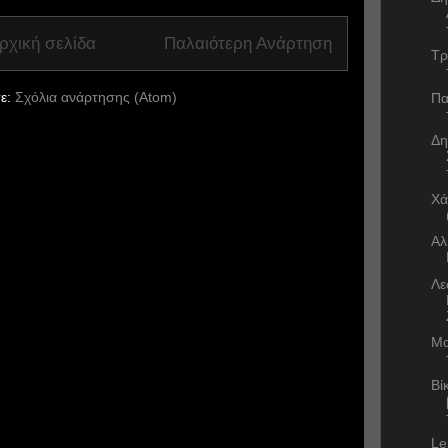
ρχική σελίδα
Παλαιότερη Ανάρτηση
Τρ
ε:
Σχόλια ανάρτησης (Atom)
Πα
Δη
Χά
Αλ
Λε
Μα
Βί
Le