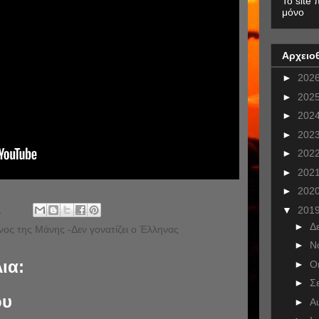
To site 
μόνο
Αρχειο
►
202
►
202
►
202
►
202
►
202
►
202
►
202
.
▼
201
►
Δ
ος της Μάνης -Δεν γονατίζει ο Έλληνας
►
Ν
ια:
►
Ο
►
Σ
ου
►
Α