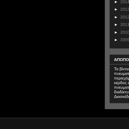
►
201
►
201
►
201
►
201
►
201
►
200
ΑΠΟΠΟ
Τα βίντ
πνευματ
περιεχό
κέρδος α
πνευματ
διαδίκτυ
Διασκέδ