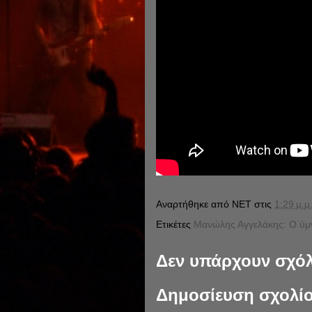
Αναρτήθηκε από
NET
στις
1:29 μ.μ
Ετικέτες
Μανώλης Αγγελάκης: Ο ύμν
Δεν υπάρχουν σχόλ
Δημοσίευση σχολί