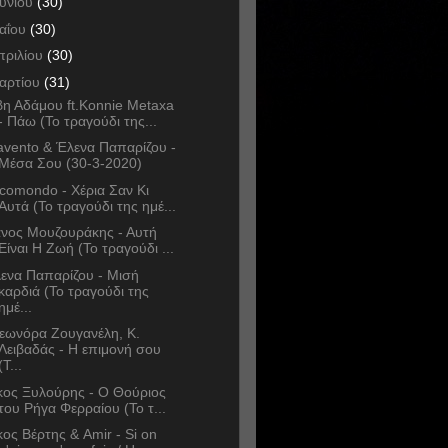
ουνίου
(30)
αΐου
(30)
πριλίου
(30)
αρτίου
(31)
η Αδάμου ft.Konnie Metaxa
- Πάω (Το τραγούδι της...
avento & Έλενα Παπαρίζου -
Μέσα Σου (30-3-2020)
comondo - Χέρια Σαν Κι
Αυτά (Το τραγούδι της ημέ...
νος Μουζουράκης - Αυτή
Είναι Η Ζωή (Το τραγούδι ...
ενα Παπαρίζου - Μισή
καρδιά (Το τραγούδι της
ημέ...
εωνόρα Ζουγανέλη, Κ.
Λειβαδάς - Η επιμονή σου
(Τ...
κος Ξυλούρης - Ο Θούριος
του Ρήγα Φερραίου (Το τ...
κος Βέρτης & Amir - Si on