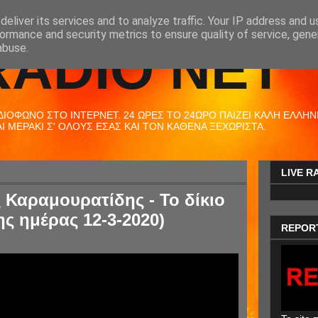
eliver its services and to analyze traffic. Your IP address and 
ormance and security metrics to ensure quality of service, gen
RADIO NET
abuse.
ΟΦΩΝΟ ΣΤΟ ΙΝΤΕΡΝΕΤ. 24 ΩΡΕΣ ΤΟ 24ΩΡΟ ΠΑΙΖΕΙ ΚΑΛΗ ΕΛΛΗΝΙΚ
 ΜΕΡΑΚΙ Σ' ΟΛΟΥΣ ΕΣΑΣ ΚΑΙ ΤΟΝ ΚΑΘΕΝΑ ΞΕΧΩΡΙΣΤΑ.
LIVE R
 Καραμουρατίδης - Το δίκιο
ης ημέρας 12-3-2020)
REPOR