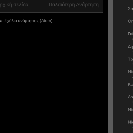
ρχική σελίδα
Παλαιότερη Ανάρτηση
Σα
ε:
Σχόλια ανάρτησης (Atom)
On
Γι
Δη
Τρ
Νί
Κώ
Λο
Νί
Νί