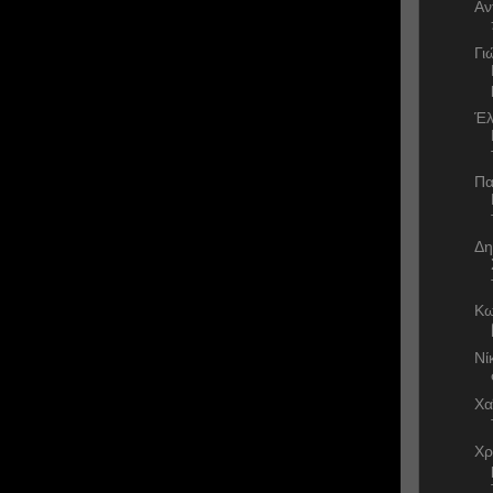
Αν
Γι
Έλ
Πα
Δη
Κω
Νί
Χα
Χρ