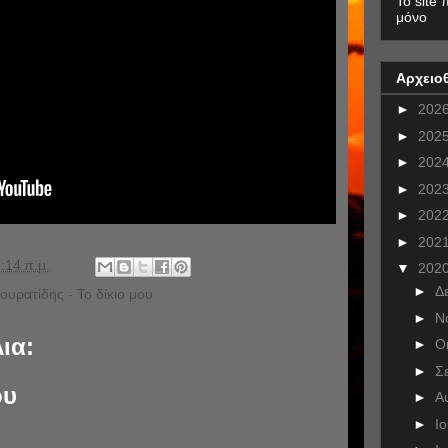
To site 
μόνο
Αρχειο
►
202
►
202
►
202
►
202
►
202
►
202
:14 π.μ.
▼
202
►
Δ
υρατίδης - Το δίκιο μου
►
Ν
ια:
►
Ο
►
Σ
ου
►
Α
►
Ι