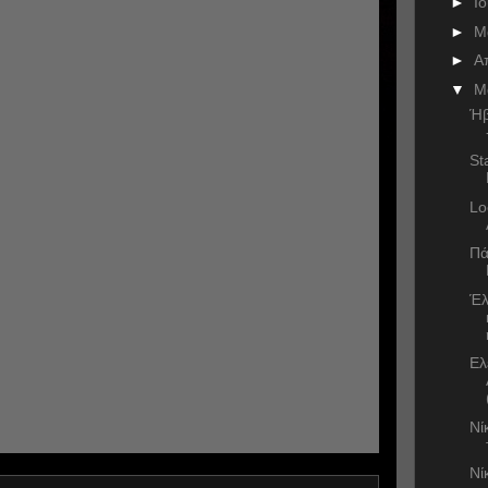
►
Ι
►
Μ
►
Α
▼
Μ
Ήβ
St
Lo
Πά
Έλ
Ελ
Νί
Νί