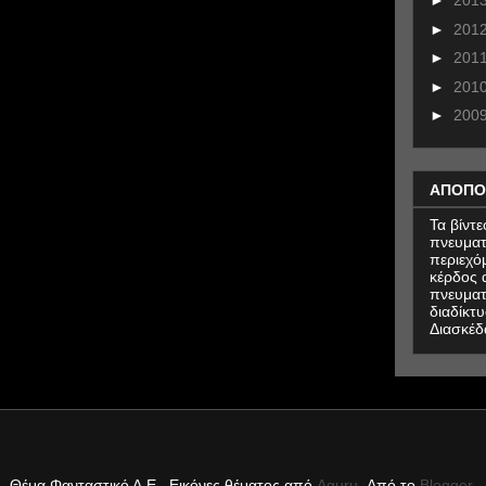
►
201
►
201
►
201
►
201
►
200
ΑΠΟΠΟ
Τα βίντ
πνευματ
περιεχό
κέρδος α
πνευματ
διαδίκτυ
Διασκέδ
Θέμα Φανταστικό Α.Ε.. Εικόνες θέματος από
Aguru
. Από το
Blogger
.