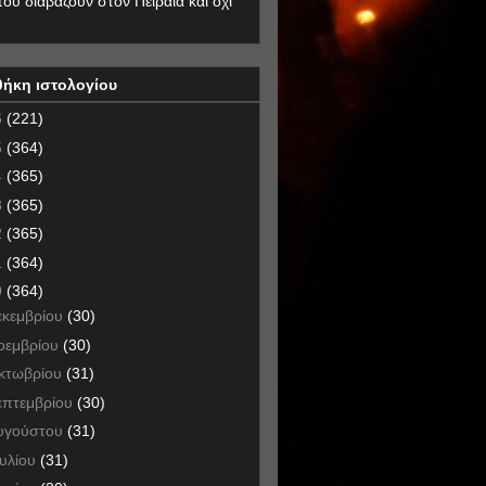
που διαβάζουν στον Πειραιά και όχι
θήκη ιστολογίου
6
(221)
5
(364)
4
(365)
3
(365)
2
(365)
1
(364)
0
(364)
εκεμβρίου
(30)
οεμβρίου
(30)
κτωβρίου
(31)
επτεμβρίου
(30)
υγούστου
(31)
ουλίου
(31)