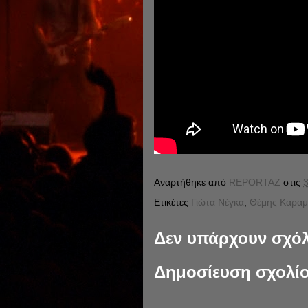
Αναρτήθηκε από
REPORTAZ
στις
3
Ετικέτες
Γιώτα Νέγκα
,
Θέμης Καραμο
Δεν υπάρχουν σχόλ
Δημοσίευση σχολί