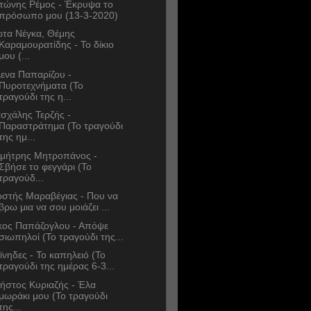
τώνης Ρέμος - Έκρυψα το
πρόσωπο μου (13-3-2020)
ώτα Νέγκα, Θέμης
Καραμουρατίδης - Το δίκιο
μου (...
ενα Παπαρίζου -
Πυροτεχνήματα (Το
τραγούδι της η...
σχάλης Τερζής -
Παραστράτημα (Το τραγούδι
της ημ...
μήτρης Μητροπάνος -
Σβήσε το φεγγάρι (Το
τραγούδ...
στής Μαραβέγιας - Που να
βρω μια να σου μοιάζει ...
κος Παπάζογλου - Απόψε
σιωπηλοί (Το τραγούδι της...
ϊνηδες - Το καπηλειό (Το
τραγούδι της ημέρας 6-3...
ήστος Κυριαζής - Έλα
μωράκι μου (Το τραγούδι
της...