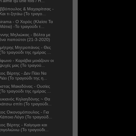
n'aime qu'une fois / Η...
ββόπουλος & Μαχαιρίτσας -
Και τι ζητάω (Το τραγο...
irama - Ο Χορός (Κλείσε Τα
Μάτια) -Το τραγούδι τ...
άννης Μηλιώκας - Βόλτα με
ένα παπούτσι (21-3-2020)
μήτρης Μητροπάνος - Θες
(Το τραγούδι της ημέρας ...
ίφωνο - Καράβια μοιάζουν οι
ψυχές μας (Το τραγού...
κος Βέρτης - Δεν Πάει Να
Λέει (Το τραγούδι της η...
στας Μακεδόνας - Ουσίες
(Το τραγούδι της ημέρας ...
υκιανός Κηλαηδόνης ~ Θα
κάτσω σπίτι (Το τραγούδι...
κος Οικονομόπουλος - Για
Κάποιο Λόγο (Το τραγούδ...
κος Βέρτης - Καίγομαι και
σιγολιώνω (Το τραγούδι...