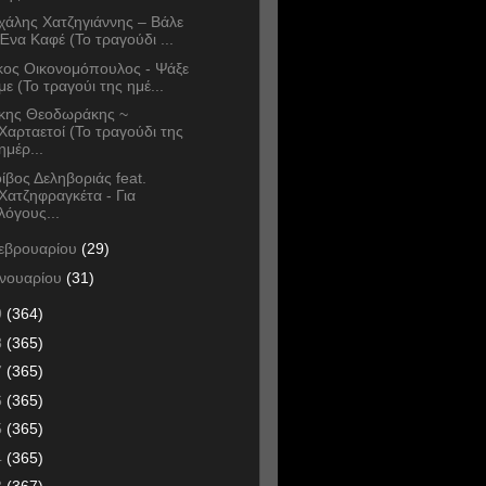
χάλης Χατζηγιάννης – Βάλε
Ένα Καφέ (Το τραγούδι ...
κος Οικονομόπουλος - Ψάξε
με (Το τραγούι της ημέ...
κης Θεοδωράκης ~
Χαρταετοί (Το τραγούδι της
ημέρ...
ίβος Δεληβοριάς feat.
Χατζηφραγκέτα - Για
λόγους...
εβρουαρίου
(29)
ανουαρίου
(31)
9
(364)
8
(365)
7
(365)
6
(365)
5
(365)
4
(365)