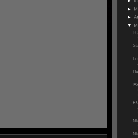
►
Ι
►
Μ
►
Α
▼
Μ
Ήβ
St
Lo
Πά
Έλ
Ελ
Νί
Νί