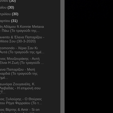
ουνίου
(30)
αΐου
(30)
πριλίου
(30)
αρτίου
(31)
η Αδάμου ft.Konnie Metaxa
- Πάω (Το τραγούδι της...
avento & Έλενα Παπαρίζου -
Μέσα Σου (30-3-2020)
comondo - Χέρια Σαν Κι
Αυτά (Το τραγούδι της ημέ...
νος Μουζουράκης - Αυτή
Είναι Η Ζωή (Το τραγούδι ...
ενα Παπαρίζου - Μισή
καρδιά (Το τραγούδι της
ημέ...
εωνόρα Ζουγανέλη, Κ.
Λειβαδάς - Η επιμονή σου
(Τ...
κος Ξυλούρης - Ο Θούριος
του Ρήγα Φερραίου (Το τ...
κος Βέρτης & Amir - Si on