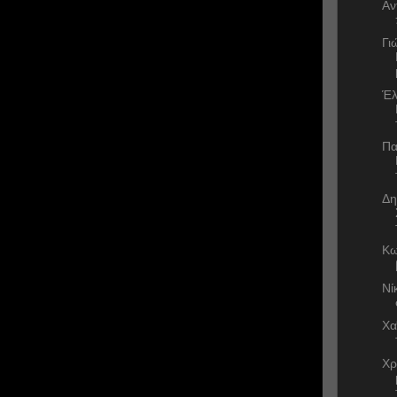
Αν
Γι
Έλ
Πα
Δη
Κω
Νί
Χα
Χρ