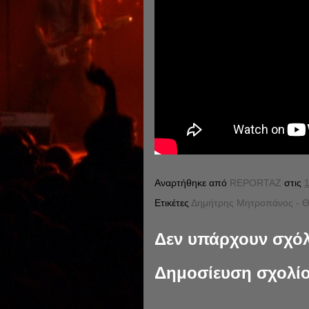
Αναρτήθηκε από
REPORTAZ
στις
1
Ετικέτες
Δημήτρης Μητροπάνος - Θ
Δεν υπάρχουν σχόλ
Δημοσίευση σχολί