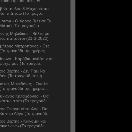
n'aime qu'une fois / Η...
ββόπουλος & Μαχαιρίτσας -
Και τι ζητάω (Το τραγο...
irama - Ο Χορός (Κλείσε Τα
Μάτια) -Το τραγούδι τ...
άννης Μηλιώκας - Βόλτα με
ένα παπούτσι (21-3-2020)
μήτρης Μητροπάνος - Θες
(Το τραγούδι της ημέρας ...
ίφωνο - Καράβια μοιάζουν οι
ψυχές μας (Το τραγού...
κος Βέρτης - Δεν Πάει Να
Λέει (Το τραγούδι της η...
στας Μακεδόνας - Ουσίες
(Το τραγούδι της ημέρας ...
υκιανός Κηλαηδόνης ~ Θα
κάτσω σπίτι (Το τραγούδι...
κος Οικονομόπουλος - Για
Κάποιο Λόγο (Το τραγούδ...
κος Βέρτης - Καίγομαι και
σιγολιώνω (Το τραγούδι...