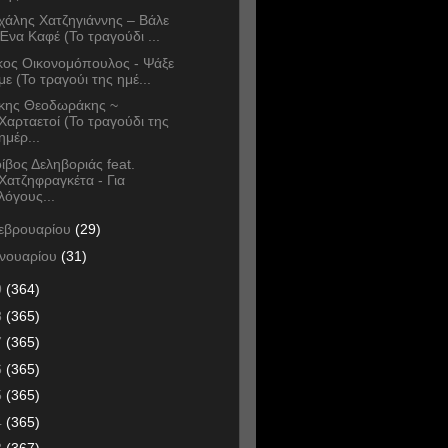
χάλης Χατζηγιάννης – Βάλε
Ένα Καφέ (Το τραγούδι ...
κος Οικονομόπουλος - Ψάξε
με (Το τραγούι της ημέ...
κης Θεοδωράκης ~
Χαρταετοί (Το τραγούδι της
ημέρ...
ίβος Δεληβοριάς feat.
Χατζηφραγκέτα - Για
λόγους...
εβρουαρίου
(29)
ανουαρίου
(31)
9
(364)
8
(365)
7
(365)
6
(365)
5
(365)
4
(365)