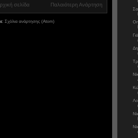
ρχική σελίδα
Παλαιότερη Ανάρτηση
Σα
ε:
Σχόλια ανάρτησης (Atom)
On
Γι
Δη
Τρ
Νί
Κώ
Λο
Νί
Νί