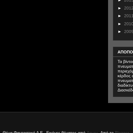
►
201
►
201
►
201
►
201
►
200
ΑΠΟΠΟ
Τα βίντ
πνευματ
περιεχό
κέρδος α
πνευματ
διαδίκτυ
Διασκέδ
Θέμα Φανταστικό Α.Ε.. Εικόνες θέματος από
Aguru
. Από το
Blogger
.