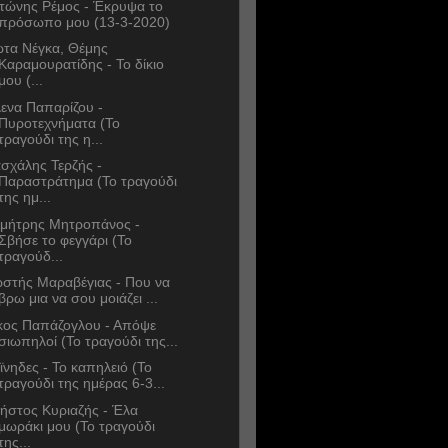
τώνης Ρέμος - Έκρυψα το
πρόσωπο μου (13-3-2020)
ώτα Νέγκα, Θέμης
Καραμουρατίδης - Το δίκιο
μου (...
ενα Παπαρίζου -
Πυροτεχνήματα (Το
τραγούδι της η...
σχάλης Τερζής -
Παραστράτημα (Το τραγούδι
της ημ...
μήτρης Μητροπάνος -
Σβήσε το φεγγάρι (Το
τραγούδ...
στής Μαραβέγιας - Που να
βρω μια να σου μοιάζει ...
κος Παπάζογλου - Απόψε
σιωπηλοί (Το τραγούδι της...
ϊνηδες - Το καπηλειό (Το
τραγούδι της ημέρας 6-3...
ήστος Κυριαζής - Έλα
μωράκι μου (Το τραγούδι
της...