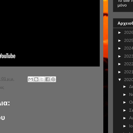
To site 
μόνο
Αρχειο
►
202
►
202
►
202
►
202
►
202
►
202
:01 μ.μ.
▼
202
►
Δ
ες
►
Ν
ια:
►
Ο
►
Σ
ου
►
Α
►
Ι