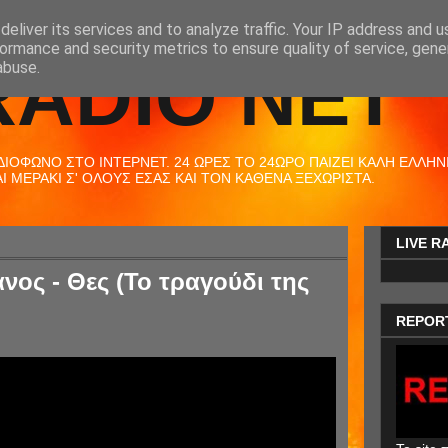
eliver its services and to analyze traffic. Your IP address and 
ormance and security metrics to ensure quality of service, gen
RADIO NET
abuse.
ΟΦΩΝΟ ΣΤΟ ΙΝΤΕΡΝΕΤ. 24 ΩΡΕΣ ΤΟ 24ΩΡΟ ΠΑΙΖΕΙ ΚΑΛΗ ΕΛΛΗΝΙΚ
 ΜΕΡΑΚΙ Σ' ΟΛΟΥΣ ΕΣΑΣ ΚΑΙ ΤΟΝ ΚΑΘΕΝΑ ΞΕΧΩΡΙΣΤΑ.
LIVE R
ος - Θες (Το τραγούδι της
REPOR