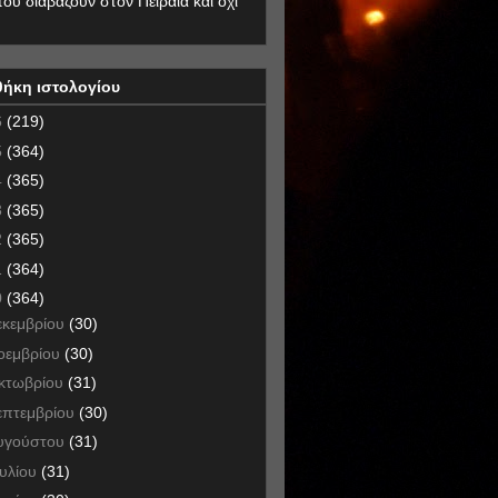
που διαβάζουν στον Πειραιά και όχι
θήκη ιστολογίου
6
(219)
5
(364)
4
(365)
3
(365)
2
(365)
1
(364)
0
(364)
εκεμβρίου
(30)
οεμβρίου
(30)
κτωβρίου
(31)
επτεμβρίου
(30)
υγούστου
(31)
ουλίου
(31)