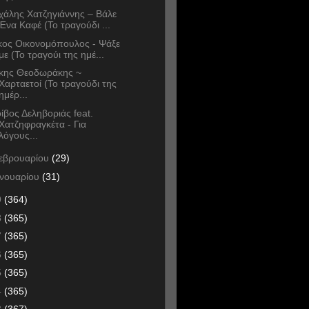
χάλης Χατζηγιάννης – Βάλε
Ένα Καφέ (Το τραγούδι ...
κος Οικονομόπουλος - Ψάξε
με (Το τραγούι της ημέ...
κης Θεοδωράκης ~
Χαρταετοί (Το τραγούδι της
ημέρ...
ίβος Δεληβοριάς feat.
Χατζηφραγκέτα - Για
λόγους...
εβρουαρίου
(29)
ανουαρίου
(31)
9
(364)
8
(365)
7
(365)
6
(365)
5
(365)
4
(365)