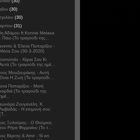
ουνίου
(30)
αΐου
(30)
πριλίου
(30)
αρτίου
(31)
η Αδάμου ft.Konnie Metaxa
- Πάω (Το τραγούδι της...
avento & Έλενα Παπαρίζου -
Μέσα Σου (30-3-2020)
comondo - Χέρια Σαν Κι
Αυτά (Το τραγούδι της ημέ...
νος Μουζουράκης - Αυτή
Είναι Η Ζωή (Το τραγούδι ...
ενα Παπαρίζου - Μισή
καρδιά (Το τραγούδι της
ημέ...
εωνόρα Ζουγανέλη, Κ.
Λειβαδάς - Η επιμονή σου
(Τ...
κος Ξυλούρης - Ο Θούριος
του Ρήγα Φερραίου (Το τ...
κος Βέρτης & Amir - Si on