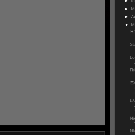
►
Ι
►
Μ
►
Α
▼
Μ
Ήβ
St
Lo
Πά
Έλ
Ελ
Νί
Νί