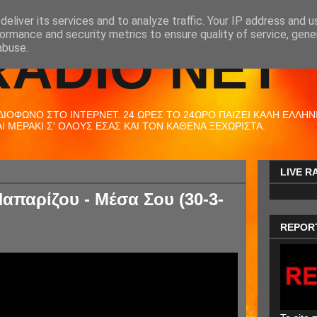
eliver its services and to analyze traffic. Your IP address and 
ormance and security metrics to ensure quality of service, gen
RADIO NET
abuse.
ΟΦΩΝΟ ΣΤΟ ΙΝΤΕΡΝΕΤ. 24 ΩΡΕΣ ΤΟ 24ΩΡΟ ΠΑΙΖΕΙ ΚΑΛΗ ΕΛΛΗΝΙΚ
 ΜΕΡΑΚΙ Σ' ΟΛΟΥΣ ΕΣΑΣ ΚΑΙ ΤΟΝ ΚΑΘΕΝΑ ΞΕΧΩΡΙΣΤΑ.
LIVE R
απαρίζου - Μέσα Σου (30-3-
REPOR