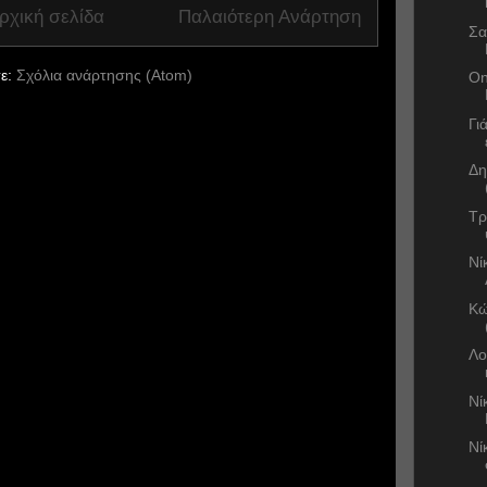
ρχική σελίδα
Παλαιότερη Ανάρτηση
Σα
ε:
Σχόλια ανάρτησης (Atom)
On
Γι
Δη
Τρ
Νί
Κώ
Λο
Νί
Νί