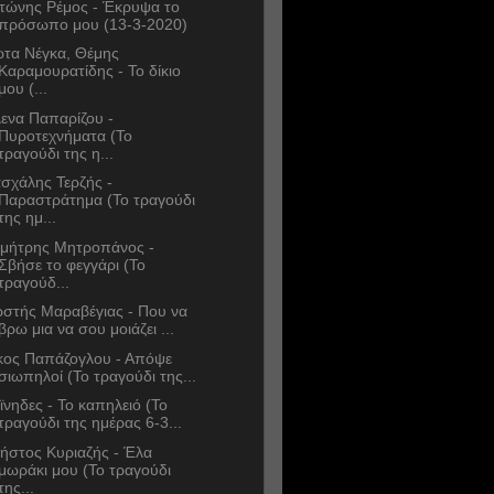
τώνης Ρέμος - Έκρυψα το
πρόσωπο μου (13-3-2020)
ώτα Νέγκα, Θέμης
Καραμουρατίδης - Το δίκιο
μου (...
ενα Παπαρίζου -
Πυροτεχνήματα (Το
τραγούδι της η...
σχάλης Τερζής -
Παραστράτημα (Το τραγούδι
της ημ...
μήτρης Μητροπάνος -
Σβήσε το φεγγάρι (Το
τραγούδ...
στής Μαραβέγιας - Που να
βρω μια να σου μοιάζει ...
κος Παπάζογλου - Απόψε
σιωπηλοί (Το τραγούδι της...
ϊνηδες - Το καπηλειό (Το
τραγούδι της ημέρας 6-3...
ήστος Κυριαζής - Έλα
μωράκι μου (Το τραγούδι
της...