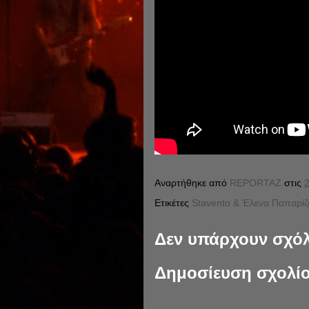
Αναρτήθηκε από
REPORTAZ
στις
2
Ετικέτες
Stavento & Έλενα Παπαρίζ
Δεν υπάρχουν σχόλ
Δημοσίευση σχολί