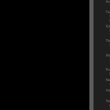
Αν
Γι
Έλ
Πα
Δη
Κω
Νί
Χα
Χρ