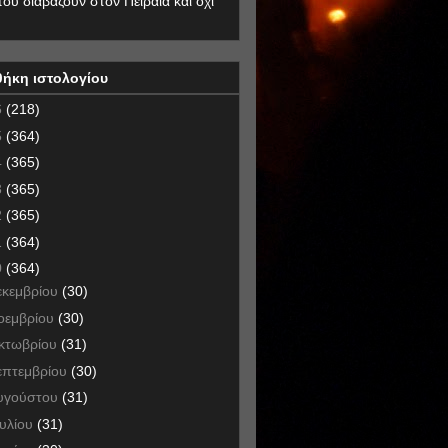
που διαβάζουν στον Πειραιά και όχι
θήκη ιστολογίου
6
(218)
5
(364)
4
(365)
3
(365)
2
(365)
1
(364)
0
(364)
εκεμβρίου
(30)
οεμβρίου
(30)
κτωβρίου
(31)
επτεμβρίου
(30)
υγούστου
(31)
ουλίου
(31)