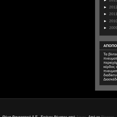
►
201
►
201
►
201
►
201
►
200
ΑΠΟΠΟ
Τα βίντ
πνευματ
περιεχό
κέρδος α
πνευματ
διαδίκτυ
Διασκέδ
Θέμα Φανταστικό Α.Ε.. Εικόνες θέματος από
Aguru
. Από το
Blogger
.