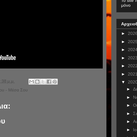
To site 
μόνο
Αρχειο
►
202
►
202
►
202
►
202
►
202
►
202
:38 μ.μ.
▼
202
►
Δ
ου - Μέσα Σου
►
Ν
ια:
►
Ο
►
Σ
ου
►
Α
►
Ι