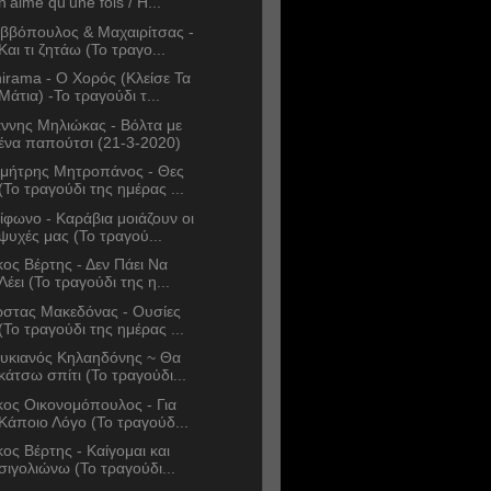
n'aime qu'une fois / Η...
ββόπουλος & Μαχαιρίτσας -
Και τι ζητάω (Το τραγο...
irama - Ο Χορός (Κλείσε Τα
Μάτια) -Το τραγούδι τ...
άννης Μηλιώκας - Βόλτα με
ένα παπούτσι (21-3-2020)
μήτρης Μητροπάνος - Θες
(Το τραγούδι της ημέρας ...
ίφωνο - Καράβια μοιάζουν οι
ψυχές μας (Το τραγού...
κος Βέρτης - Δεν Πάει Να
Λέει (Το τραγούδι της η...
στας Μακεδόνας - Ουσίες
(Το τραγούδι της ημέρας ...
υκιανός Κηλαηδόνης ~ Θα
κάτσω σπίτι (Το τραγούδι...
κος Οικονομόπουλος - Για
Κάποιο Λόγο (Το τραγούδ...
κος Βέρτης - Καίγομαι και
σιγολιώνω (Το τραγούδι...