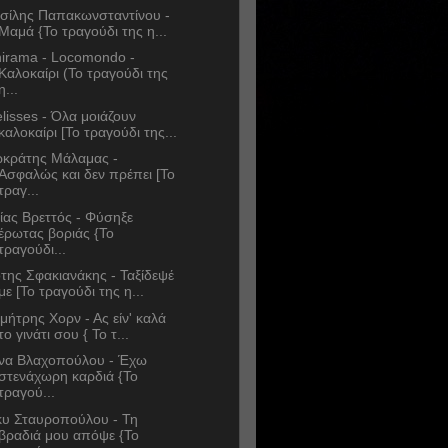
σίλης Παπακωνσταντίνου -
Μαμά {Το τραγούδι της η...
irama - Locomondo -
Καλοκαίρι (Το τραγούδι της
η...
lisses - Όλα μοιάζουν
καλοκαίρι [Το τραγούδι της...
κράτης Μάλαμας -
Ασφαλώς και δεν πρέπει [Το
τραγ...
ίας Βρεττός - Φύσηξε
έρωτας βοριάς {Το
τραγούδι...
της Σφακιανάκης - Ταξίδεψέ
με [Το τραγούδι της η...
μήτρης Χορν - Ας είν' καλά
το γινάτι σου { Το τ...
να Βλαχοπούλου - Έχω
στενάχωρη καρδιά {Το
τραγού...
κυ Σταυροπούλου - Τη
βραδιά μου απόψε {Το