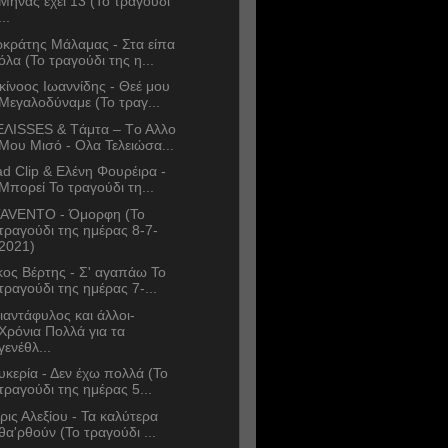
Μήνας έχει 13 (Το τραγούδι
...
κράτης Μάλαμας - Στα είπα
όλα (Το τραγούδι της η...
κίνοος Ιωαννίδης - Θεέ μου
Μεγαλοδύναμε (Το τραγ...
ΛΙSSES & Tάμτα – Tο Αλλο
Μου Μισό - Ολα Τελειώσα...
d Clip & Ελένη Φουρέιρα -
Μπορεί Το τραγούδι τη...
AVENTO - Όμορφη (Το
τραγούδι της ημέρας 8-7-
2021)
κος Βέρτης - Σ' αγαπάω Το
τραγούδι της ημέρας 7-...
ιαντάφυλος και άλλοι-
Χρόνια Πολλά για τα
γενέθλ...
υκερία - Δεν έχω πολλά (Το
τραγούδι της ημέρας 5...
ρις Αλεξίου - Τα καλύτερα
θα'ρθούν (Το τραγούδι ...