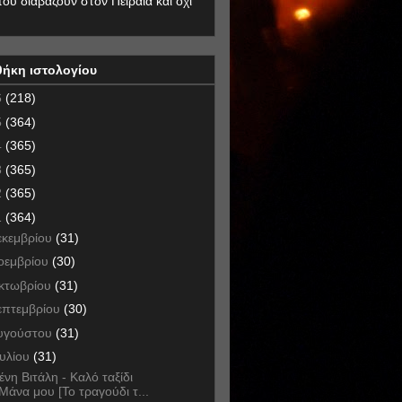
που διαβάζουν στον Πειραιά και όχι
θήκη ιστολογίου
6
(218)
5
(364)
4
(365)
3
(365)
2
(365)
1
(364)
εκεμβρίου
(31)
οεμβρίου
(30)
κτωβρίου
(31)
επτεμβρίου
(30)
υγούστου
(31)
ουλίου
(31)
ένη Βιτάλη - Καλό ταξίδι
Μάνα μου [Το τραγούδι τ...