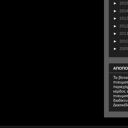
►
201
►
201
►
201
►
201
►
201
►
201
►
200
ΑΠΟΠΟ
Τα βίντ
πνευματ
περιεχό
κέρδος α
πνευματ
διαδίκτυ
Διασκέδ