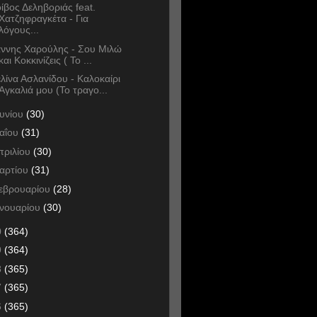
ίβος Δεληβοριάς feat.
Χατζηφραγκέτα - Για
λόγους...
άννης Χαρούλης - Σου Μιλώ
και Κοκκινίζεις ( Το ...
λίνα Ασλανίδου - Καλοκαίρι
Αγκαλιά μου (Το τραγο...
ουνίου
(30)
αΐου
(31)
πριλίου
(30)
αρτίου
(31)
εβρουαρίου
(28)
ανουαρίου
(30)
0
(364)
9
(364)
8
(365)
7
(365)
6
(365)