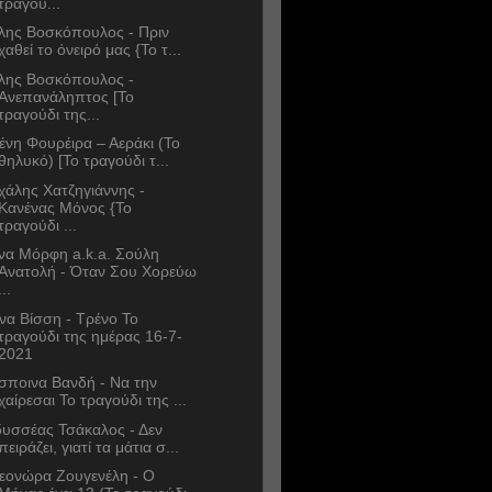
τραγού...
λης Βοσκόπουλος - Πριν
χαθεί το όνειρό μας {Το τ...
λης Βοσκόπουλος -
Ανεπανάληπτος [Το
τραγούδι της...
ένη Φουρέιρα – Αεράκι (To
θηλυκό) [Το τραγούδι τ...
χάλης Χατζηγιάννης -
Κανένας Μόνος {Το
τραγούδι ...
να Μόρφη a.k.a. Σούλη
Ανατολή - Όταν Σου Χορεύω
...
να Βίσση - Τρένο Το
τραγούδι της ημέρας 16-7-
2021
σποινα Βανδή - Να την
χαίρεσαι Το τραγούδι της ...
υσσέας Τσάκαλος - Δεν
πειράζει, γιατί τα μάτια σ...
εονώρα Ζουγενέλη - Ο