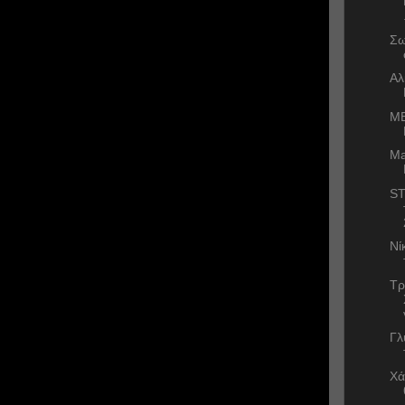
Σω
Αλ
ΜΕ
Ma
ST
Νί
Τρ
Γλ
Χά