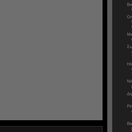
Βα
On
Me
Σω
Ηλ
Νό
Δη
Ρέ
Βί