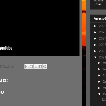
To site 
μόνο
Αρχειο
►
202
►
202
►
202
►
202
►
202
▼
202
►
Δ
0:57 π.μ.
►
Ν
►
Ο
ια:
►
Σ
►
Α
ου
▼
Ι
Eλ