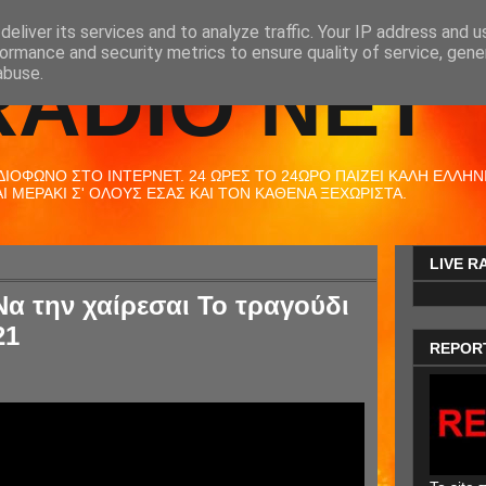
eliver its services and to analyze traffic. Your IP address and 
ormance and security metrics to ensure quality of service, gen
RADIO NET
abuse.
ΟΦΩΝΟ ΣΤΟ ΙΝΤΕΡΝΕΤ. 24 ΩΡΕΣ ΤΟ 24ΩΡΟ ΠΑΙΖΕΙ ΚΑΛΗ ΕΛΛΗΝΙΚ
 ΜΕΡΑΚΙ Σ' ΟΛΟΥΣ ΕΣΑΣ ΚΑΙ ΤΟΝ ΚΑΘΕΝΑ ΞΕΧΩΡΙΣΤΑ.
LIVE R
α την χαίρεσαι Το τραγούδι
21
REPOR