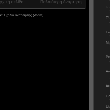
ρχική σελίδα
Παλαιότερη Ανάρτηση
Τό
ε:
Σχόλια ανάρτησης (Atom)
Τό
Ελ
Μι
Ρέ
Άν
Δέ
Οδ
Ελ