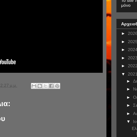
To site 
μόνο
Αρχειο
►
202
►
202
►
202
►
202
►
202
▼
202
►
Δ
2:27 μ.μ.
►
Ν
►
Ο
ια:
►
Σ
►
Α
ου
▼
Ι
Eλ