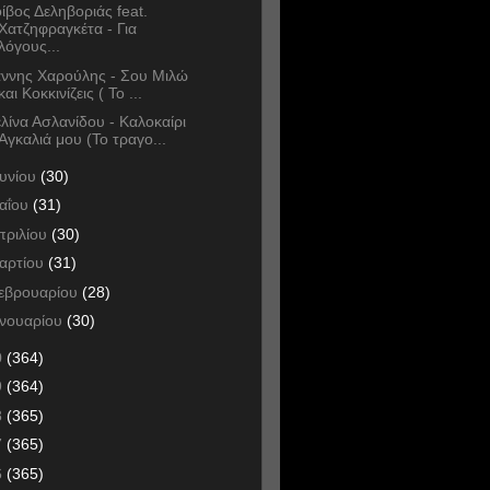
ίβος Δεληβοριάς feat.
Χατζηφραγκέτα - Για
λόγους...
άννης Χαρούλης - Σου Μιλώ
και Κοκκινίζεις ( Το ...
λίνα Ασλανίδου - Καλοκαίρι
Αγκαλιά μου (Το τραγο...
ουνίου
(30)
αΐου
(31)
πριλίου
(30)
αρτίου
(31)
εβρουαρίου
(28)
ανουαρίου
(30)
0
(364)
9
(364)
8
(365)
7
(365)
6
(365)