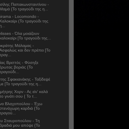
σίλης Παπακωνσταντίνου -
Μαμά {Το τραγούδι της η...
irama - Locomondo -
Καλοκαίρι (Το τραγούδι της
η...
lisses - Όλα μοιάζουν
καλοκαίρι [Το τραγούδι της...
κράτης Μάλαμας -
Ασφαλώς και δεν πρέπει [Το
τραγ...
ίας Βρεττός - Φύσηξε
έρωτας βοριάς {Το
τραγούδι...
της Σφακιανάκης - Ταξίδεψέ
με [Το τραγούδι της η...
μήτρης Χορν - Ας είν' καλά
το γινάτι σου { Το τ...
να Βλαχοπούλου - Έχω
στενάχωρη καρδιά {Το
τραγού...
κυ Σταυροπούλου - Τη
βραδιά μου απόψε {Το