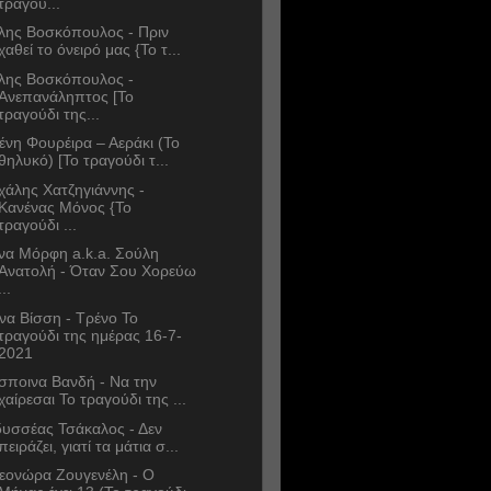
τραγού...
λης Βοσκόπουλος - Πριν
χαθεί το όνειρό μας {Το τ...
λης Βοσκόπουλος -
Ανεπανάληπτος [Το
τραγούδι της...
ένη Φουρέιρα – Αεράκι (To
θηλυκό) [Το τραγούδι τ...
χάλης Χατζηγιάννης -
Κανένας Μόνος {Το
τραγούδι ...
να Μόρφη a.k.a. Σούλη
Ανατολή - Όταν Σου Χορεύω
...
να Βίσση - Τρένο Το
τραγούδι της ημέρας 16-7-
2021
σποινα Βανδή - Να την
χαίρεσαι Το τραγούδι της ...
υσσέας Τσάκαλος - Δεν
πειράζει, γιατί τα μάτια σ...
εονώρα Ζουγενέλη - Ο