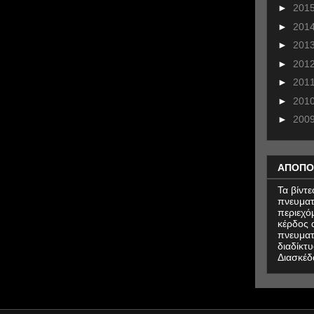
►
201
►
201
►
201
►
201
►
201
►
201
►
200
ΑΠΟΠΟ
Τα βίντ
πνευματ
περιεχό
κέρδος α
πνευματ
διαδίκτυ
Διασκέδ