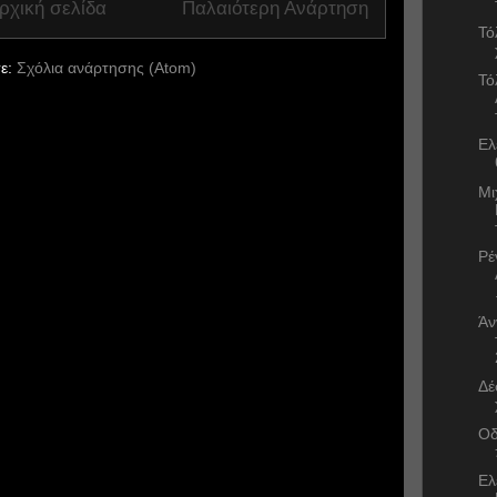
ρχική σελίδα
Παλαιότερη Ανάρτηση
Τό
ε:
Σχόλια ανάρτησης (Atom)
Τό
Ελ
Μι
Ρέ
Άν
Δέ
Οδ
Ελ