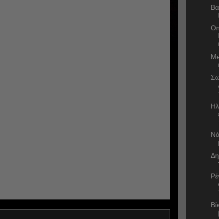
Βα
On
Me
Σω
Ηλ
Νό
Δη
Ρέ
Βί