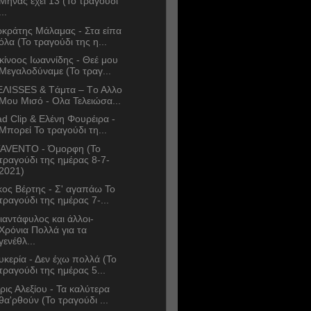
Μήνας έχει 13 (Το τραγούδι
...
κράτης Μάλαμας - Στα είπα
όλα (Το τραγούδι της η...
κίνοος Ιωαννίδης - Θεέ μου
Μεγαλοδύναμε (Το τραγ...
ΛΙSSES & Tάμτα – Tο Αλλο
Μου Μισό - Ολα Τελειώσα...
d Clip & Ελένη Φουρέιρα -
Μπορεί Το τραγούδι τη...
AVENTO - Όμορφη (Το
τραγούδι της ημέρας 8-7-
2021)
κος Βέρτης - Σ' αγαπάω Το
τραγούδι της ημέρας 7-...
ιαντάφυλος και άλλοι-
Χρόνια Πολλά για τα
γενέθλ...
υκερία - Δεν έχω πολλά (Το
τραγούδι της ημέρας 5...
ρις Αλεξίου - Τα καλύτερα
θα'ρθούν (Το τραγούδι ...