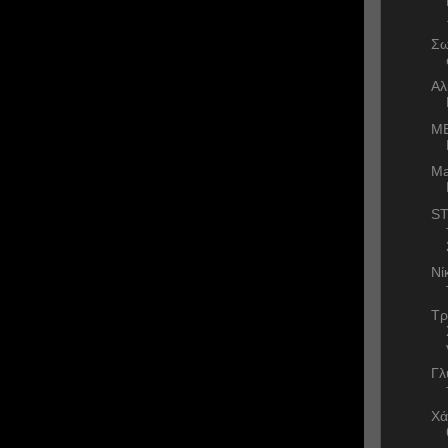
Σω
Αλ
ΜΕ
Ma
ST
Νί
Τρ
Γλ
Χά