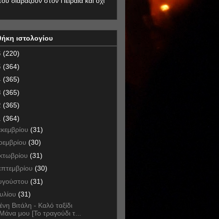
που διαβάζουν στον Πειραιά και όχι
θήκη ιστολογίου
6
(220)
5
(364)
4
(365)
3
(365)
2
(365)
1
(364)
εκεμβρίου
(31)
οεμβρίου
(30)
κτωβρίου
(31)
επτεμβρίου
(30)
υγούστου
(31)
ουλίου
(31)
ένη Βιτάλη - Καλό ταξίδι
Μάνα μου [Το τραγούδι τ...