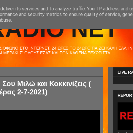
eliver its services and to analyze traffic. Your IP address and 
ormance and security metrics to ensure quality of service, gen
RADIO NET
abuse.
ΟΦΩΝΟ ΣΤΟ ΙΝΤΕΡΝΕΤ. 24 ΩΡΕΣ ΤΟ 24ΩΡΟ ΠΑΙΖΕΙ ΚΑΛΗ ΕΛΛΗΝΙΚ
 ΜΕΡΑΚΙ Σ' ΟΛΟΥΣ ΕΣΑΣ ΚΑΙ ΤΟΝ ΚΑΘΕΝΑ ΞΕΧΩΡΙΣΤΑ.
LIVE R
Σου Μιλώ και Κοκκινίζεις (
έρας 2-7-2021)
REPOR