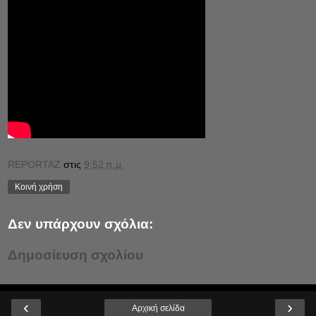
REPORTAZ
στις
9:52 π.μ.
Κοινή χρήση
Δεν υπάρχουν σχόλια:
Δημοσίευση σχολίου
‹
›
Αρχική σελίδα