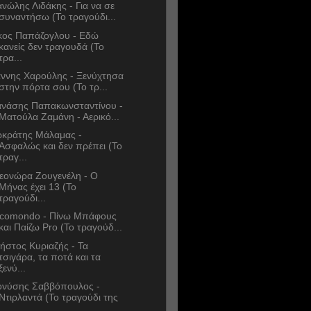
νώλης Λιδάκης - Για να σε
συναντήσω (Το τραγούδι...
κος Παπάζογλου - Εδώ
κανείς δεν τραγουδά (Το
τρα...
άννης Χαρούλης - Ξενύχτησα
στην πόρτα σου (Το τρ...
νάσης Παπακωνσταντίνου -
Ματούλα Ζαμάνη - Αερικό...
κράτης Μάλαμας -
Ασφαλώς και δεν πρέπει (Το
τραγ...
εονώρα Ζουγενέλη - Ο
Μήνας έχει 13 (Το
τραγούδι...
comondo - Πίνω Μπάφους
και Παίζω Pro (Το τραγούδ...
ήστος Κυριαζής - Τα
τσιγάρα, τα ποτά και τα
ξενύ...
ονύσης Σαββόπουλος -
Ντιρλαντά (Το τραγούδι της
...