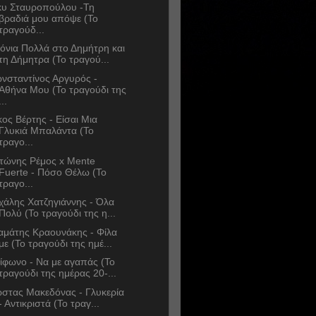
κυ Σταυροπούλου -Τη
βραδιά μου απόψε (Το
τραγούδ...
όνια Πολλά στο Δημήτρη και
τη Δήμητρα (Το τραγού...
νσταντίνος Αργυρός -
Αθήνα Μου (Το τραγούδι της
...
κος Βέρτης - Είσαι Μια
Γλυκιά Μπαλάντα (Το
τραγο...
τώνης Ρέμος x Mente
Fuerte - Πόσο Θέλω (Το
τραγο...
χάλης Χατζηγιάννης - Όλα
Πολύ (Το τραγούδι της η...
αμάτης Κραουνάκης - Φίλα
με (Το τραγούδι της ημέ...
ίφωνο - Να με αγαπάς (Το
τραγούδι της ημέρας 20-...
στας Μακεδόνας - Γλυκερία
- Αντικριστά (Το τραγ...