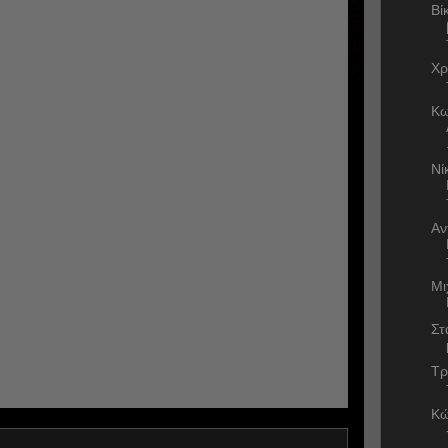
Βί
Χρ
Κω
Νί
Αν
Μι
Στ
Τρ
Κώ