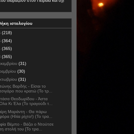
που διαβάζουν στον Πειραιά και όχι
θήκη ιστολογίου
6
(218)
5
(364)
4
(365)
3
(365)
εκεμβρίου
(31)
οεμβρίου
(30)
κτωβρίου
(31)
τώνης Βαρδής - Είσαι το
τσιγάρο που κρατώ (Το τρ...
τάσα Θεοδωρίδου - Άστα
Όλα Κι Έλα (Το τραγούδι τ...
ίρη Μαράντη - Θα πάρω
φόρα (Ηλία ρίχτο!) (Το τρα...
φία Βέμπο - Βάζει ο Ντούτσε
τη στολή του [Το τρα...