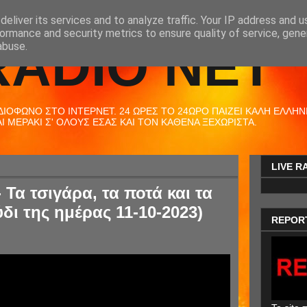
eliver its services and to analyze traffic. Your IP address and 
ormance and security metrics to ensure quality of service, gen
RADIO NET
abuse.
ΟΦΩΝΟ ΣΤΟ ΙΝΤΕΡΝΕΤ. 24 ΩΡΕΣ ΤΟ 24ΩΡΟ ΠΑΙΖΕΙ ΚΑΛΗ ΕΛΛΗΝΙΚ
 ΜΕΡΑΚΙ Σ' ΟΛΟΥΣ ΕΣΑΣ ΚΑΙ ΤΟΝ ΚΑΘΕΝΑ ΞΕΧΩΡΙΣΤΑ.
LIVE R
 Τα τσιγάρα, τα ποτά και τα
ύδι της ημέρας 11-10-2023)
REPOR