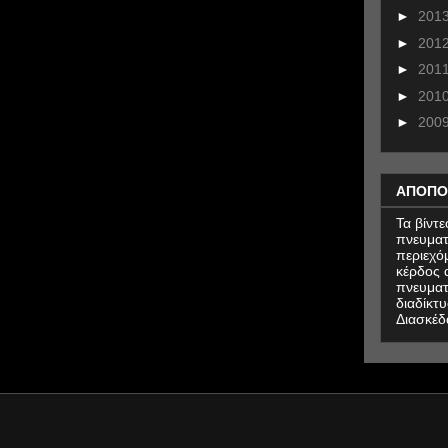
►
201
►
201
►
201
►
201
►
200
ΑΠΟΠΟ
Τα βίντ
πνευματ
περιεχό
κέρδος α
πνευματ
διαδίκτυ
Διασκέδ