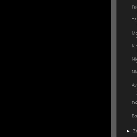
Γι
Τζ
Μα
Ki
Νί
Νί
Αν
Γι
Βα
►
Σ