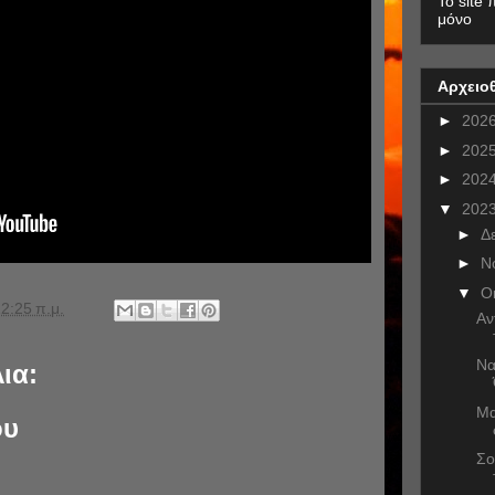
To site 
μόνο
Αρχειο
►
202
►
202
►
202
▼
202
►
Δ
►
Ν
▼
Ο
2:25 π.μ.
Αν
Να
ια:
Μα
ου
Σο