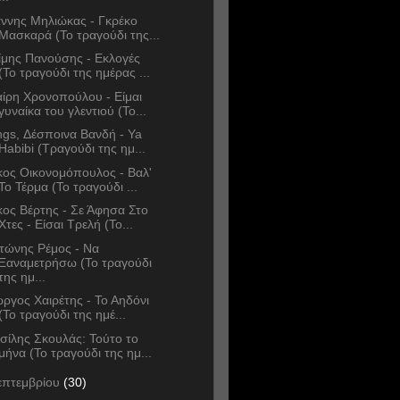
άννης Μηλιώκας - Γκρέκο
Μασκαρά (Το τραγούδι της...
ίμης Πανούσης - Εκλογές
(Το τραγούδι της ημέρας ...
ίρη Χρονοπούλου - Είμαι
γυναίκα του γλεντιού (Το...
ngs, Δέσποινα Βανδή - Ya
Habibi (Τραγούδι της ημ...
κος Οικονομόπουλος - Βαλ'
Το Τέρμα (Το τραγούδι ...
κος Βέρτης - Σε Άφησα Στο
Χτες - Είσαι Τρελή (Το...
τώνης Ρέμος - Να
Ξαναμετρήσω (Το τραγούδι
της ημ...
ώργος Χαιρέτης - Το Αηδόνι
(Το τραγούδι της ημέ...
σίλης Σκουλάς: Τούτο το
μήνα (Το τραγούδι της ημ...
επτεμβρίου
(30)