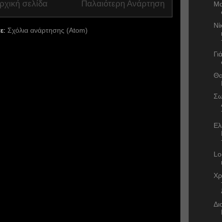
ρχική σελίδα
Παλαιότερη Ανάρτηση
Μα
Νί
ε:
Σχόλια ανάρτησης (Atom)
Γι
Θα
Σω
Ελ
Lo
Χρ
Δι