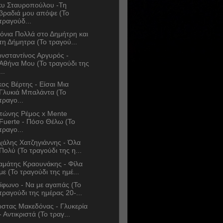
κυ Σταυροπούλου -Τη
βραδιά μου απόψε (Το
τραγούδ...
όνια Πολλά στο Δημήτρη και
τη Δήμητρα (Το τραγού...
νσταντίνος Αργυρός -
Αθήνα Μου (Το τραγούδι της
...
κος Βέρτης - Είσαι Μια
Γλυκιά Μπαλάντα (Το
τραγο...
τώνης Ρέμος x Mente
Fuerte - Πόσο Θέλω (Το
τραγο...
χάλης Χατζηγιάννης - Όλα
Πολύ (Το τραγούδι της η...
αμάτης Κραουνάκης - Φίλα
με (Το τραγούδι της ημέ...
ίφωνο - Να με αγαπάς (Το
τραγούδι της ημέρας 20-...
στας Μακεδόνας - Γλυκερία
- Αντικριστά (Το τραγ...