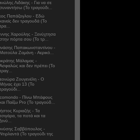
νώλης Λιδάκης - Για να σε
συναντήσω (Το τραγούδι...
κος Παπάζογλου - Εδώ
κανείς δεν τραγουδά (Το
τρα...
άννης Χαρούλης - Ξενύχτησα
στην πόρτα σου (Το τρ...
νάσης Παπακωνσταντίνου -
Ματούλα Ζαμάνη - Αερικό...
κράτης Μάλαμας -
Ασφαλώς και δεν πρέπει (Το
τραγ...
εονώρα Ζουγενέλη - Ο
Μήνας έχει 13 (Το
τραγούδι...
comondo - Πίνω Μπάφους
και Παίζω Pro (Το τραγούδ...
ήστος Κυριαζής - Τα
τσιγάρα, τα ποτά και τα
ξενύ...
ονύσης Σαββόπουλος -
Ντιρλαντά (Το τραγούδι της
...