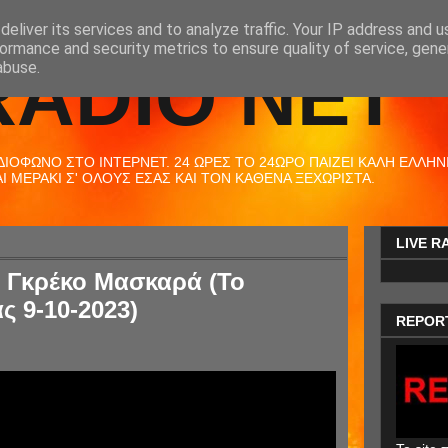
eliver its services and to analyze traffic. Your IP address and 
ormance and security metrics to ensure quality of service, gen
RADIO NET
abuse.
ΟΦΩΝΟ ΣΤΟ ΙΝΤΕΡΝΕΤ. 24 ΩΡΕΣ ΤΟ 24ΩΡΟ ΠΑΙΖΕΙ ΚΑΛΗ ΕΛΛΗΝΙΚ
 ΜΕΡΑΚΙ Σ' ΟΛΟΥΣ ΕΣΑΣ ΚΑΙ ΤΟΝ ΚΑΘΕΝΑ ΞΕΧΩΡΙΣΤΑ.
LIVE R
- Γκρέκο Μασκαρά (Το
ς 9-10-2023)
REPOR