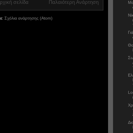
ρχική σελίδα
Παλαιότερη Ανάρτηση
Μα
Νί
ε:
Σχόλια ανάρτησης (Atom)
Γι
Θα
Σω
Ελ
Lo
Χρ
Δι