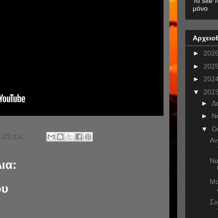
To site 
μόνο
Αρχειο
►
202
►
202
►
202
▼
202
►
Δ
►
Ν
▼
Ο
:29 π.μ.
Αν
Να
ια:
Μα
ου
Σο