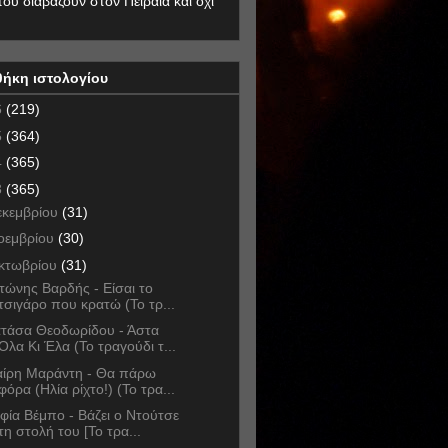
που διαβάζουν στον Πειραιά και όχι
θήκη ιστολογίου
6
(219)
5
(364)
4
(365)
3
(365)
εκεμβρίου
(31)
οεμβρίου
(30)
κτωβρίου
(31)
τώνης Βαρδής - Είσαι το
τσιγάρο που κρατώ (Το τρ...
τάσα Θεοδωρίδου - Άστα
Όλα Κι Έλα (Το τραγούδι τ...
ίρη Μαράντη - Θα πάρω
φόρα (Ηλία ρίχτο!) (Το τρα...
φία Βέμπο - Βάζει ο Ντούτσε
τη στολή του [Το τρα...