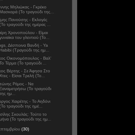
άννης Μηλιώκας - Γκρέκο
Μασκαρά (Το τραγούδι της...
ίμης Πανούσης - Εκλογές
(Το τραγούδι της ημέρας ...
ίρη Χρονοπούλου - Είμαι
γυναίκα του γλεντιού (Το...
ngs, Δέσποινα Βανδή - Ya
Habibi (Τραγούδι της ημ...
κος Οικονομόπουλος - Βαλ'
Το Τέρμα (Το τραγούδι ...
κος Βέρτης - Σε Άφησα Στο
Χτες - Είσαι Τρελή (Το...
τώνης Ρέμος - Να
Ξαναμετρήσω (Το τραγούδι
της ημ...
ώργος Χαιρέτης - Το Αηδόνι
(Το τραγούδι της ημέ...
σίλης Σκουλάς: Τούτο το
μήνα (Το τραγούδι της ημ...
επτεμβρίου
(30)