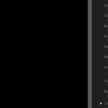
Γι
Τζ
Μα
Ki
Νί
Νί
Αν
Γι
Βα
►
Σ