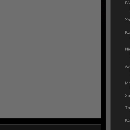
Βί
Χρ
Κω
Νί
Αν
Μι
Στ
Τρ
Κώ