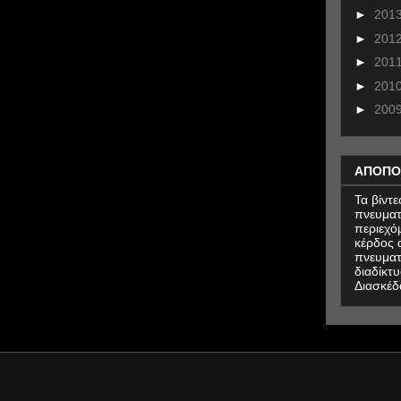
►
201
►
201
►
201
►
201
►
200
ΑΠΟΠΟ
Τα βίντ
πνευματ
περιεχό
κέρδος α
πνευματ
διαδίκτυ
Διασκέδ