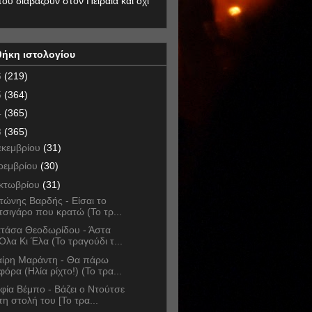
που διαβάζουν στον Πειραιά και όχι
θήκη ιστολογίου
6
(219)
5
(364)
4
(365)
3
(365)
εκεμβρίου
(31)
οεμβρίου
(30)
κτωβρίου
(31)
τώνης Βαρδής - Είσαι το
τσιγάρο που κρατώ (Το τρ...
τάσα Θεοδωρίδου - Άστα
Όλα Κι Έλα (Το τραγούδι τ...
ίρη Μαράντη - Θα πάρω
φόρα (Ηλία ρίχτο!) (Το τρα...
φία Βέμπο - Βάζει ο Ντούτσε
τη στολή του [Το τρα...