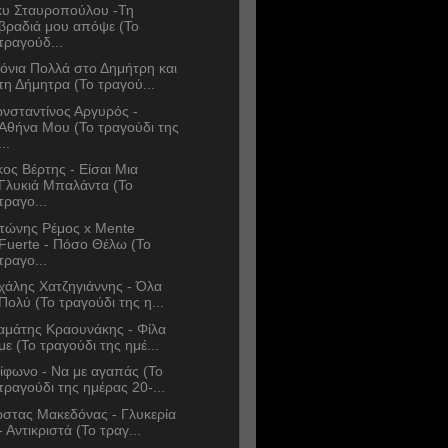
κυ Σταυροπούλου -Τη
βραδιά μου απόψε (Το
τραγούδ...
όνια Πολλά στο Δημήτρη και
τη Δήμητρα (Το τραγού...
νσταντίνος Αργυρός -
Αθήνα Μου (Το τραγούδι της
...
κος Βέρτης - Είσαι Μια
Γλυκιά Μπαλάντα (Το
τραγο...
τώνης Ρέμος x Mente
Fuerte - Πόσο Θέλω (Το
τραγο...
χάλης Χατζηγιάννης - Όλα
Πολύ (Το τραγούδι της η...
αμάτης Κραουνάκης - Φίλα
με (Το τραγούδι της ημέ...
ίφωνο - Να με αγαπάς (Το
τραγούδι της ημέρας 20-...
στας Μακεδόνας - Γλυκερία
- Αντικριστά (Το τραγ...