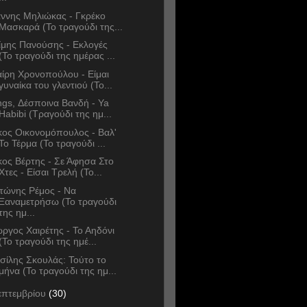
άννης Μηλιώκας - Γκρέκο
Μασκαρά (Το τραγούδι της...
ίμης Πανούσης - Εκλογές
(Το τραγούδι της ημέρας ...
ίρη Χρονοπούλου - Είμαι
γυναίκα του γλεντιού (Το...
ngs, Δέσποινα Βανδή - Ya
Habibi (Τραγούδι της ημ...
κος Οικονομόπουλος - Βαλ'
Το Τέρμα (Το τραγούδι ...
κος Βέρτης - Σε Άφησα Στο
Χτες - Είσαι Τρελή (Το...
τώνης Ρέμος - Να
Ξαναμετρήσω (Το τραγούδι
της ημ...
ώργος Χαιρέτης - Το Αηδόνι
(Το τραγούδι της ημέ...
σίλης Σκουλάς: Τούτο το
μήνα (Το τραγούδι της ημ...
επτεμβρίου
(30)