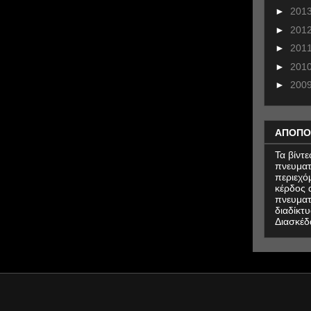
►
201
►
201
►
201
►
201
►
200
ΑΠΟΠΟ
Τα βίντ
πνευματ
περιεχό
κέρδος α
πνευματ
διαδίκτυ
Διασκέδ