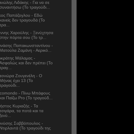
νώλης Λιδάκης - Για να σε
συναντήσω (Το τραγούδι...
κος Παπάζογλου - Εδώ
κανείς δεν τραγουδά (Το
τρα...
άννης Χαρούλης - Ξενύχτησα
στην πόρτα σου (Το τρ...
νάσης Παπακωνσταντίνου -
Ματούλα Ζαμάνη - Αερικό...
κράτης Μάλαμας -
Ασφαλώς και δεν πρέπει (Το
τραγ...
εονώρα Ζουγενέλη - Ο
Μήνας έχει 13 (Το
τραγούδι...
comondo - Πίνω Μπάφους
και Παίζω Pro (Το τραγούδ...
ήστος Κυριαζής - Τα
τσιγάρα, τα ποτά και τα
ξενύ...
ονύσης Σαββόπουλος -
Ντιρλαντά (Το τραγούδι της
...