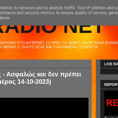
eliver its services and to analyze traffic. Your IP address and 
ormance and security metrics to ensure quality of service, gen
RADIO NET
abuse.
ΟΦΩΝΟ ΣΤΟ ΙΝΤΕΡΝΕΤ. 24 ΩΡΕΣ ΤΟ 24ΩΡΟ ΠΑΙΖΕΙ ΚΑΛΗ ΕΛΛΗΝΙΚ
 ΜΕΡΑΚΙ Σ' ΟΛΟΥΣ ΕΣΑΣ ΚΑΙ ΤΟΝ ΚΑΘΕΝΑ ΞΕΧΩΡΙΣΤΑ.
LIVE R
- Ασφαλώς και δεν πρέπει
μέρας 14-10-2023)
REPOR