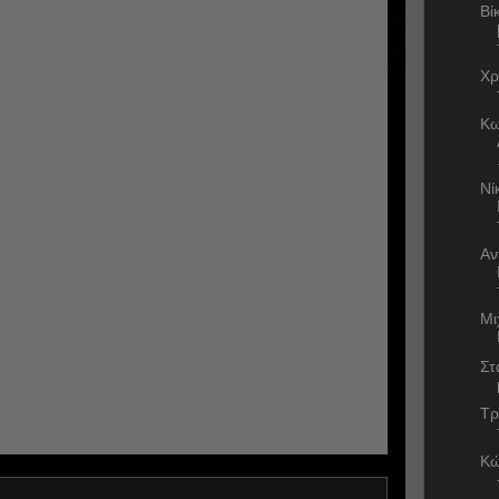
Βί
Χρ
Κω
Νί
Αν
Μι
Στ
Τρ
Κώ