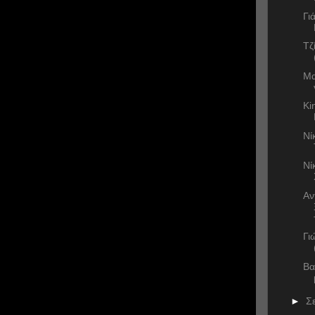
Γι
Τζ
Μα
Ki
Νί
Νί
Αν
Γι
Βα
►
Σ