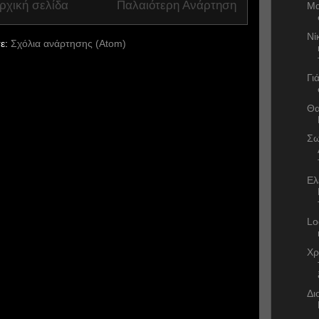
ρχική σελίδα
Παλαιότερη Ανάρτηση
Μα
Νί
ε:
Σχόλια ανάρτησης (Atom)
Γι
Θα
Σω
Ελ
Lo
Χρ
Δι