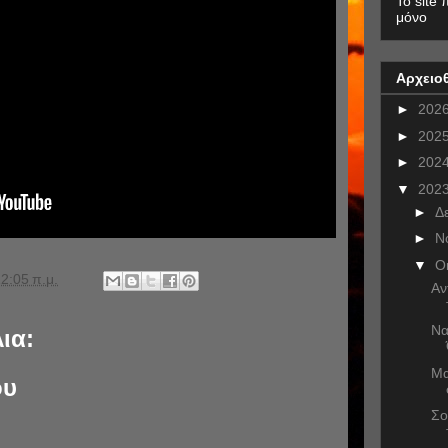
To site 
μόνο
Αρχειο
►
202
►
202
►
202
▼
202
►
Δ
►
Ν
▼
Ο
2:05 π.μ.
Αν
Να
ια:
Μα
ου
Σο