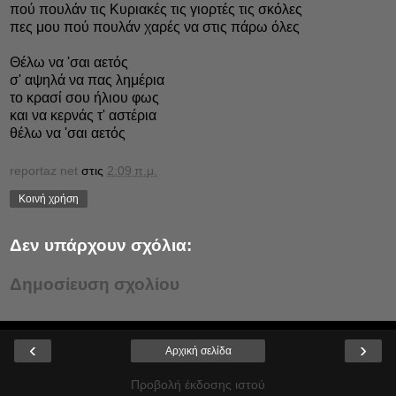
πού πουλάν τις Κυριακές τις γιορτές τις σκόλες
πες μου πού πουλάν χαρές να στις πάρω όλες
Θέλω να 'σαι αετός
σ' αψηλά να πας λημέρια
το κρασί σου ήλιου φως
και να κερνάς τ' αστέρια
θέλω να 'σαι αετός
reportaz net
στις
2:09 π.μ.
Κοινή χρήση
Δεν υπάρχουν σχόλια:
Δημοσίευση σχολίου
‹
›
Αρχική σελίδα
Προβολή έκδοσης ιστού