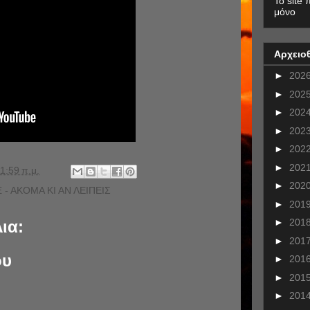
To site 
μόνο
Αρχειο
►
202
►
202
►
202
►
202
►
202
►
202
1:59 π.μ.
►
202
 - ΑΚΟΜΑ ΚΙ ΑΝ ΛΕΙΠΕΙΣ
►
201
►
201
ια:
►
201
ου
►
201
►
201
►
201