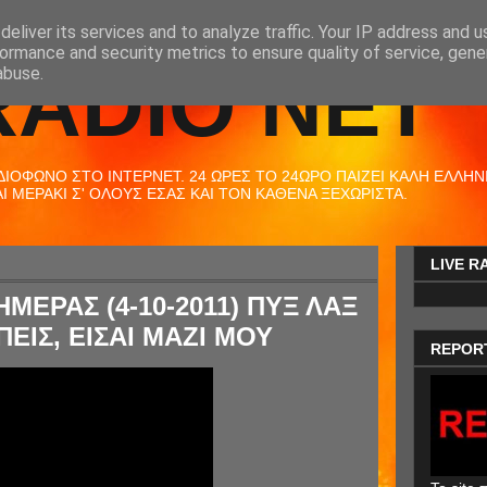
eliver its services and to analyze traffic. Your IP address and 
ormance and security metrics to ensure quality of service, gen
RADIO NET
abuse.
ΟΦΩΝΟ ΣΤΟ ΙΝΤΕΡΝΕΤ. 24 ΩΡΕΣ ΤΟ 24ΩΡΟ ΠΑΙΖΕΙ ΚΑΛΗ ΕΛΛΗΝΙΚ
 ΜΕΡΑΚΙ Σ' ΟΛΟΥΣ ΕΣΑΣ ΚΑΙ ΤΟΝ ΚΑΘΕΝΑ ΞΕΧΩΡΙΣΤΑ.
LIVE R
ΜΕΡΑΣ (4-10-2011) ΠΥΞ ΛΑΞ
ΠΕΙΣ, ΕΙΣΑΙ ΜΑΖΙ ΜΟΥ
REPOR