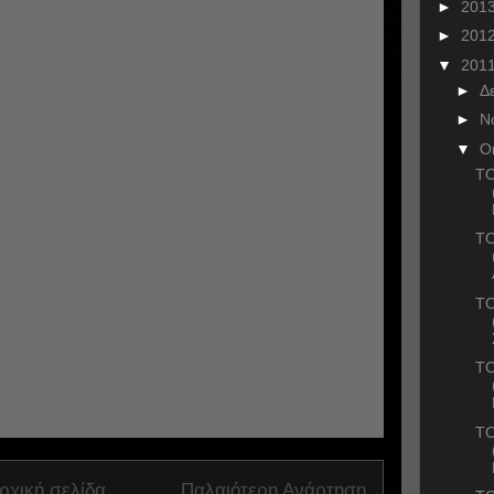
►
201
►
201
▼
201
►
Δ
►
Ν
▼
Ο
ΤΟ
ΤΟ
ΤΟ
ΤΟ
ΤΟ
ρχική σελίδα
Παλαιότερη Ανάρτηση