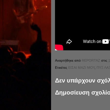
Αναρτήθηκε από
REPORTAZ
στις
1
Ετικέτες
ΕΙΣΑΙ ΜΑΖΙ ΜΟΥ
,
ΠΥΞ ΛΑΞ
Δεν υπάρχουν σχόλ
Δημοσίευση σχολί