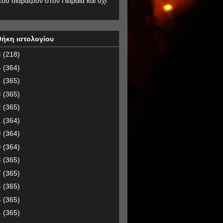
που διαβάζουν στον Πειραιά και όχι
θήκη ιστολογίου
6
(218)
5
(364)
4
(365)
3
(365)
2
(365)
1
(364)
0
(364)
9
(364)
8
(365)
7
(365)
6
(365)
5
(365)
4
(365)