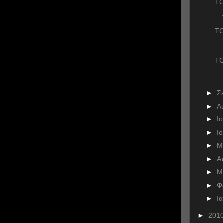
ΤΟ
ΤΟ
ΤΟ
►
Σ
►
Α
►
Ι
►
Ι
►
Μ
►
Α
►
Μ
►
Φ
►
Ι
►
201