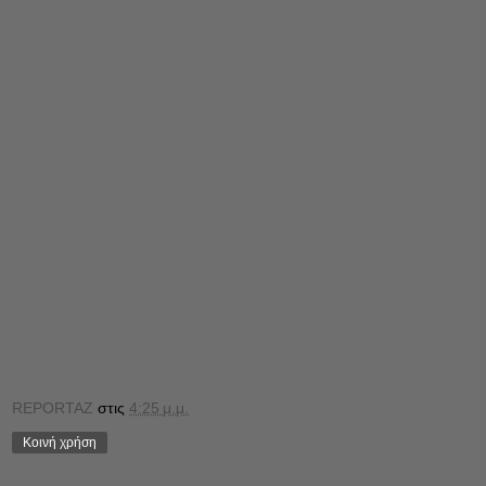
REPORTAZ
στις
4:25 μ.μ.
Κοινή χρήση