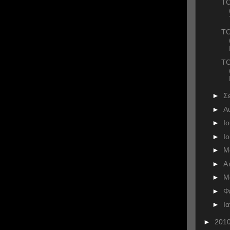
ΤΟ
ΤΟ
ΤΟ
►
Σ
►
Α
►
Ι
►
Ι
►
Μ
►
Α
►
Μ
►
Φ
►
Ι
►
201