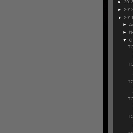
►
201
►
201
▼
201
►
Δ
►
Ν
▼
Ο
ΤΟ
ΤΟ
ΤΟ
ΤΟ
ΤΟ