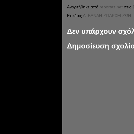
Αναρτήθηκε από
reportaz net
στις
Ετικέτες
Δ. ΒΑΝΔΗ-ΥΠΑΡΧΕΙ ΖΩΗ
Δεν υπάρχουν σχόλ
Δημοσίευση σχολί