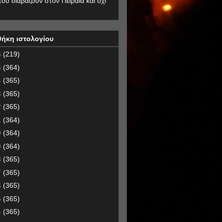
που διαβάζουν στον Πειραιά και όχι
θήκη ιστολογίου
6
(219)
5
(364)
4
(365)
3
(365)
2
(365)
1
(364)
0
(364)
9
(364)
8
(365)
7
(365)
6
(365)
5
(365)
4
(365)