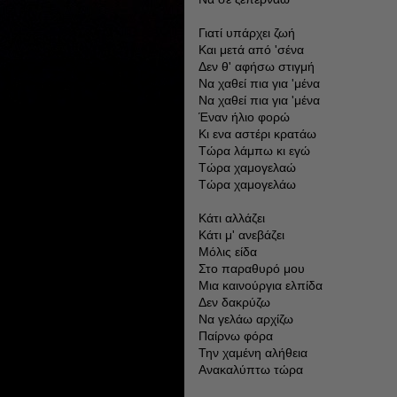
Γιατί υπάρχει ζωή
Και μετά από 'σένα
Δεν θ' αφήσω στιγμή
Να χαθεί πια για 'μένα
Να χαθεί πια για 'μένα
Έναν ήλιο φορώ
Κι ενα αστέρι κρατάω
Τώρα λάμπω κι εγώ
Τώρα χαμογελαώ
Τώρα χαμογελάω
Κάτι αλλάζει
Κάτι μ' ανεβάζει
Μόλις είδα
Στο παραθυρό μου
Μια καινούργια ελπίδα
Δεν δακρύζω
Να γελάω αρχίζω
Παίρνω φόρα
Την χαμένη αλήθεια
Ανακαλύπτω τώρα