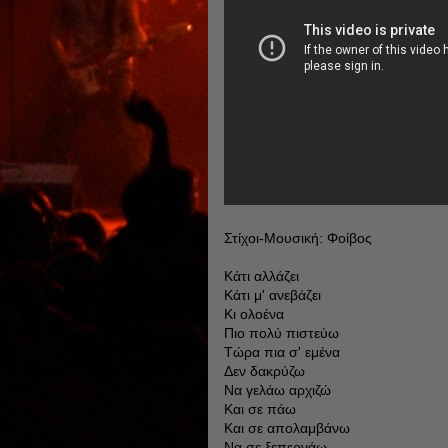
Στίχοι-Μουσική: Φοίβος
Κάτι αλλάζει
Κάτι μ' ανεβάζει
Κι ολοένα
Πιο πολύ πιστεύω
Τώρα πια σ' εμένα
Δεν δακρύζω
Να γελάω αρχιζώ
Και σε πάω
Και σε απολαμβάνω
Να σε ξεπερνάω