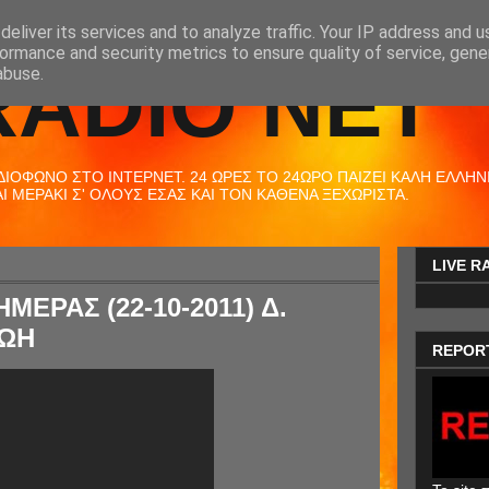
eliver its services and to analyze traffic. Your IP address and 
ormance and security metrics to ensure quality of service, gen
RADIO NET
abuse.
ΟΦΩΝΟ ΣΤΟ ΙΝΤΕΡΝΕΤ. 24 ΩΡΕΣ ΤΟ 24ΩΡΟ ΠΑΙΖΕΙ ΚΑΛΗ ΕΛΛΗΝΙΚ
 ΜΕΡΑΚΙ Σ' ΟΛΟΥΣ ΕΣΑΣ ΚΑΙ ΤΟΝ ΚΑΘΕΝΑ ΞΕΧΩΡΙΣΤΑ.
LIVE R
ΜΕΡΑΣ (22-10-2011) Δ.
ΖΩΗ
REPOR